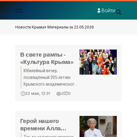
Войти
Новости Крыма
» Материалы за 22.05.2026
В свете рампы -
«Культура Крыма»
Юбилейный вечер,
посвящённый 205-летию
Крымского академического
русского драматического
22 мая, 12:31
2
0
театра имени Максима
Горького, стал ярким
праздником сценического
искусства.
Герой нашего
времени Алла
Ханило - «Культура