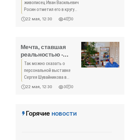
живописец Иван Васильевич
Росин отметил его в кругу
друзей и почитателей
22 мая, 12:30
4
0
таланта мастера в
Алуштинском историко-
краеведческом музее.
Мечта, ставшая
реальностью -
«Культура Крыма»
Так можно сказать о
персональной выставке
Сергея Шувайникова в
читальном зале
22 мая, 12:30
3
0
симферопольской
библиотеки имени
Александра Пушкина.
Горячие
новости