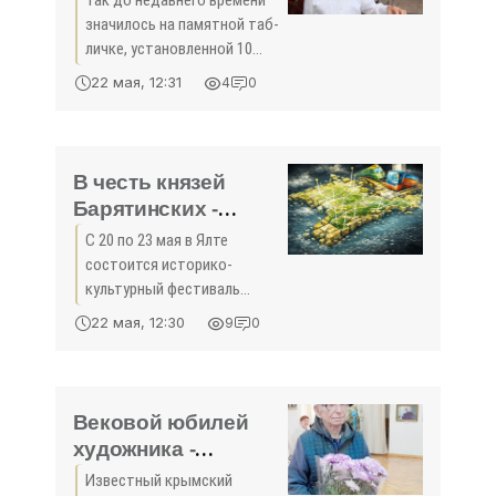
Так до недавнего времени
Крыма»
значилось на памятной таб­
личке, установленной 10
февраля 2016 года в Ялте, на
22 мая, 12:31
4
0
доме №27, на улице
Боткинской, при жизни
Заслуженного работника
культуры РК, Почётного
В честь князей
Барятинских -
«Культура Крыма»
С 20 по 23 мая в Ялте
состоится историко-
культурный фестиваль
«Князья Барятинские - 12
22 мая, 12:30
9
0
веков служения Оте­честву».
Гостей ждёт насыщенная
развлекательная программа:
пленэры, мастер-классы по
Вековой юбилей
художника -
«Культура Крыма»
Известный крымский