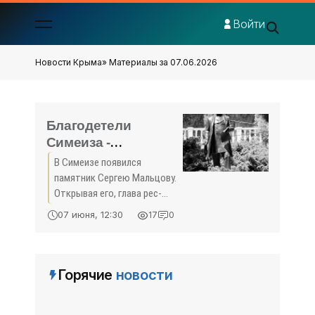
Войти
Новости Крыма
» Материалы за 07.06.2026
Благодетели
Симеиза -
«История»
В Симеизе появился
памятник Сергею Мальцову.
Открывая его, глава рес­
публики Сергей Аксёнов
07 июня, 12:30
17
0
отметил: «Сергей Мальцов
был не только талантливым
предпринимателем, но и
патриотом, заботившимся
Горячие
новости
об