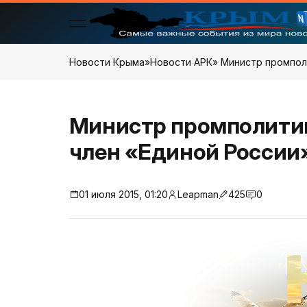
Новости Крыма
»
Новости АРК
» Министр промпол
Министр промполити
член «Единой России
01 июля 2015, 01:20
Leapman
425
0