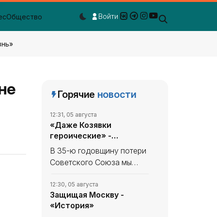
Войти
ес
Общество
Dark mode toggle
знь»
не
Горячие
новости
12:31, 05 августа
«Даже Козявки
героические» -
«История»
В 35-ю годовщину потери
Советского Союза мы
продолжаем вспоминать,
что уникального и
12:30, 05 августа
Защищая Москву -
полезного сделано в
«История»
СССР. В минувшем