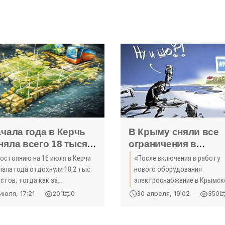
ачала года в Керчь
В Крыму сняли все
няла всего 18 тысяч
ограничения в
истов - «Новости
электроснабжении -
состоянию на 16 июля в Керчи
«После включения в работу
ма»
«Экономика Крыма
чала года отдохнули 18,2 тыс
нового оборудования
стов, тогда как за
электроснабжение в Крымск
огичный период 2014 года –
энергосистеме даже в вечер
июля, 17:21
30 апреля, 19:02
201
0
350
тыс. Об этом сообщила пресс-
максимумы потребления
жба Керченского городского
мощности осуществляется 
та. В ...
ограничения потребителей —