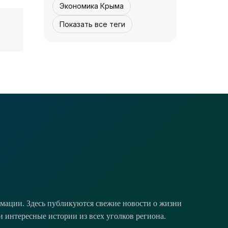
Экономика Крыма
Показать все теги
КУЛЬТУРА - КРЫМА.
Концерта не будет
- «Культура
Крыма»
07 августа,
0
0
12:30
мации. Здесь публикуются свежие новости о жизни
и интересные истории из всех уголков региона.