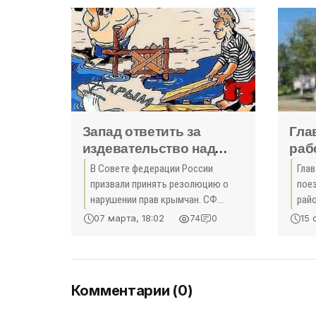
отопительному сезону, что
Запад ответить за
Гла
издевательство над
раб
крымчанами -
пос
В Совете федерации России
Глав
«Экономика Крыма»
призвали принять резолюцию о
пое
нарушении прав крымчан. СФ
рай
отмечают, что США, Украина и
обр
07 марта, 18:02
15 
74
0
страны Евросоюза должны
дос
ответить за антироссийские
пос
санкции, которые причинили
гла
страдания
орг
Комментарии (0)