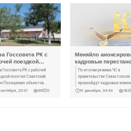
впервые с момента
ва Госсовета РК с
Меняйло анонсиров
очей поездкой
кадровые перестан
етил Советский
в правительстве
а Госсовета РК с рабочей
По итогам режима ЧС в
район - «Политика»
Севастополя - «Нов
здкой посетил Советский
правительстве Севастополя
Крыма»
он Посещению объектов
произойдут кадровые измен
азования и культурно-
Об этом журналистам заявил
сентября, 20:01
10 декабря, 04:44
68
0
182
уговых учреждений была
губернатор города Сергей
вящена рабочая поездка
Меняйло. Крым ...
вы высшего законодательного
ана