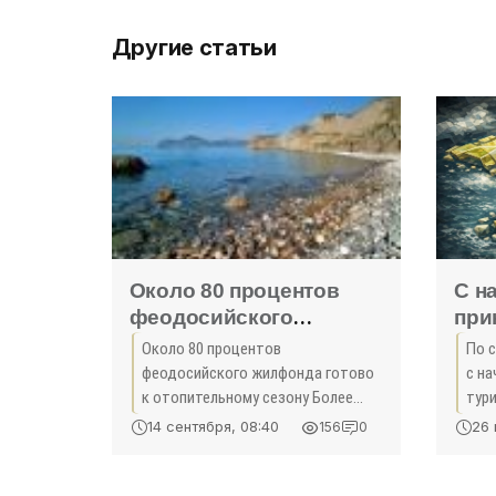
Другие статьи
Около 80 процентов
С н
феодосийского
при
жилфонда готово к
тур
Около 80 процентов
По 
отопительному сезону -
Кры
феодосийского жилфонда готово
с на
«Политика»
к отопительному сезону Более
тури
340 феодосийских
анал
14 сентября, 08:40
26 
156
0
многоквартирных домов,
3,7 
обеспеченных центральными
слу
сетями отопления, готовы к
сове