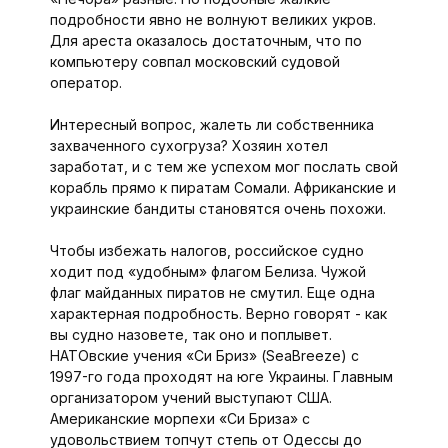
подробности явно не волнуют великих укров.
Для ареста оказалось достаточным, что по
компьютеру совпал московский судовой
оператор.
Интересный вопрос, жалеть ли собственника
захваченного сухогруза? Хозяин хотел
заработат, и с тем же успехом мог послать свой
корабль прямо к пиратам Сомали. Африканские и
украинские бандиты становятся очень похожи.
Чтобы избежать налогов, российское судно
ходит под «удобным» флагом Белиза. Чужой
флаг майданных пиратов не смутил. Еще одна
характерная подробность. Верно говорят - как
вы судно назовете, так оно и поплывет.
НАТОвские учения «Си Бриз» (SeaBreeze) с
1997-го года проходят на юге Украины. Главным
организатором учений выступают США.
Американские морпехи «Си Бриза» с
удовольствием топчут степь от Одессы до