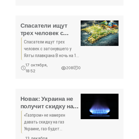
предупреждение. По данным
Морской дирекции,
скорость ветра в проливе
усилилась до 20-23 метров в
Спасатели ищут
секунду. Возможна
трех человек с
затонувшего у Ялты
Спасатели ищут трех
плавкрана -
человек с затонувшего у
«Происшествия»
Ялты плавкрана В ночь на 12
октября в четырех
17 октября,
208
0
километрах от поселка
18:52
Ливадия затонул плавкран.
Пятерых членов экипажа
спасли, троих — ищут.
Новак: Украина не
получит скидку на
газ от «Газпрома» -
«Газпром» не намерен
«Экономика»
давать скидку на газ
Украине, газ будет
продаваться ...
13 декабря,