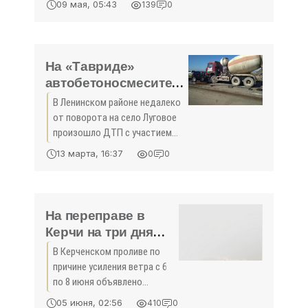
09 мая, 05:43
139
0
цвету. Здесь представлено
более 80 видов и сортов
кустарника. Об этом
корреспонденту 3652.ru
На «Тавриде»
сообщили в пресс-службе
автобетоносмеситель
КФУ. «В
смял внедорожник:
В Ленинском районе недалеко
есть пострадавшие -
от поворота на село Луговое
«Новости Крыма»
произошло ДТП с участием
легкового автомобиля Nissan
13 марта, 16:37
0
0
Qashqai и грузового
автомобиля «КАМАЗ». Об этом
сообщает пресс-служба
Главного управления
На переправе в
Керчи на три дня
объявили
В Керченском проливе по
штормовое
причине усиления ветра с 6
предупреждение -
по 8 июня объявлено
«Общество»
штормовое
05 июня, 02:56
410
0