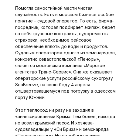
Помогла самостийной мести чистая
случайность. Есть в морском бизнесе особое
понятие – судовой оператор. То есть, фирма-
посредник, которая подбирает экипаж, берет
на себя грузовые контракты, судоремонты,
страховки, необходимое рейсовое
обеспечение вплоть до воды и продуктов.
Судовым оператором одного из земснарядов,
конкретно севастопольской «Печоры»,
является московская компания «Морское
агентство Транс-Сервис». Она же оказывает
операторские услуги российскому сухогрузу
SeaBreeze, на свою беду 4 апреля
отшвартовавшемуся под погрузку в одесском
порту Южный.
Этот теплоход ни разу не заходил в
«аннексированный Крым». Тем более, никогда
не возил крымский песок. И хозяева-
судовладельцы у «Си Бриза» и земснаряда
«Печора» разные. Но подобные жалкие