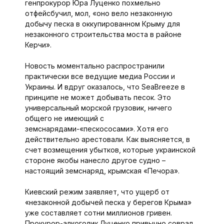
генпрокурор Юра Луценко похмельно
отфейсбучил, мол, «оно вело незаконную
добычу песка в оккупированном Крыму для
незаконного строительства моста в районе
Керчи».
Новость моментально распространили
практически все ведущие медиа России и
Украины. И вдруг оказалось, что SeaBreeze в
принципе не может добывать песок. Это
универсальный морской грузовик, ничего
общего не имеющий с
земснарядами-«пескососами». Хотя его
действительно арестовали. Как выясняется, в
счет возмещения убытков, которые украинской
стороне якобы нанесло другое судно –
настоящий земснаряд, крымская «Печора».
Киевский режим заявляет, что ущерб от
«незаконной добычей песка у берегов Крыма»
уже составляет сотни миллионов гривен.
Прокурор-алкоголик Луценко привычно соврал,