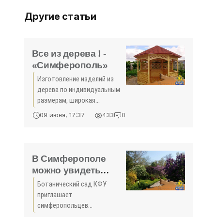
Другие статьи
Все из дерева ! -
«Симферополь»
Изготовление изделий из
дерева по индивидуальным
размерам, широкая
цветовая палитра по
09 июня, 17:37
433
0
Вашему желанию и выбору,
короткие сроки,
возможность работы по
выезду на объект . Расчёты
В Симферополе
по итогам замера,
можно увидеть
цветущую сирень
Ботанический сад КФУ
более 80 сортов и
приглашает
видов (ФОТО) -
симферопольцев
«Симферополь»
полюбоваться сиренью в