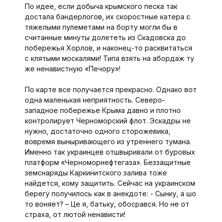
По идее, если добыча крымского песка так
достала бандерлогов, их скоростные катера с
тяжелыми пулеметами на борту могли бы в
считанные минуты долететь из Скадовска до
побережья Хорлов, и наконец-то расквитаться
с клятыми москалями! Типа взять на абордаж ту
же ненавистную «Печору»!
По карте все получается прекрасно. Однако вот
одна маленькая неприятность. Северо-
западное побережье Крыма давно и плотно
контролирует Черноморский флот. Эскадры не
нужно, достаточно одного сторожевика,
вовремя выныривающего из утреннего тумана.
Именно так украинцев отшвыривали от буровых
платформ «Черноморнефтегаза». Беззащитные
земснаряды Каркинитского залива тоже
найдется, кому защитить. Сейчас на украинском
берегу получилось как в анекдоте: - Сынку, а шо
то воняет? – Це я, батьку, обосрався. Но не от
страха, от лютой ненависти!