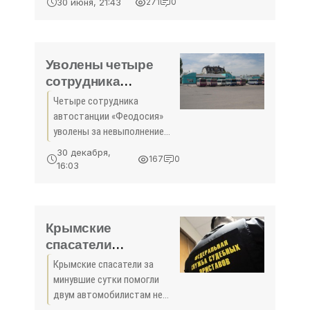
30 июня, 21:43
271
0
произошло на перекрестке
ул. Толстого и Московской
трассы. Водитель грузовика
не пропустил колонну
Уволены четыре
военной
сотрудника
автостанции
Четыре сотрудника
«Феодосия» -
автостанции «Феодосия»
«Феодосия»
уволены за невыполнение
своих должностных
30 декабря,
167
0
обязанностей, ещё по трём
16:03
сотрудникам ведётся
служебное расследование.
Об этом сообщили в пресс-
службе предприятия
Крымские
спасатели
вызволили из
Крымские спасатели за
снежного плена
минувшие сутки помогли
беременную
двум автомобилистам не
остаться в снежном плену.