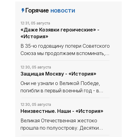
Горячие
новости
12:31, 05 августа
«Даже Козявки героические» -
«История»
В 35-ю годовщину потери Советского
Союза мы продолжаем вспоминать,
что уникального и полезного сделано
в СССР. В минувшем выпуске рубрики
12:30, 05 августа
Защищая Москву - «История»
начали рассказ, как дорогу в космос
осваивали четырёхлапые
Они не узнали о Великой Победе,
погибли в первый военный год - в
небе за Родину, став, как в песне
«небом над ней». Имя одного
12:30, 05 августа
Неизвестные. Наши - «История»
известно и прославлено, о втором -
знают немногие. Они оба совершили
Великая Отечественная жестоко
прошла по полуострову. Десятки
тысяч замученных, павших мирных