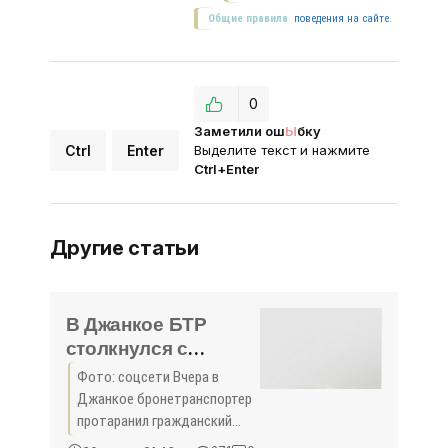
Общие правила
поведения на сайте.
0
Заметили ош
Ы
бку
Ctrl
Enter
Выделите текст и нажмите
Ctrl+Enter
Другие статьи
В Джанкое БТР
столкнулся с
грузовиком -
Фото: соцсети Вчера в
«Новости Крыма»
Джанкое бронетранспортер
протаранил гражданский
грузовик ГАЗ. ДТП