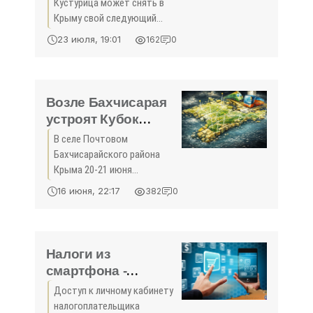
«Новости Крыма»
Кустурица может снять в
Крыму свой следующий
фильм. Об этом он
23 июля, 19:01
162
0
рассказал журналистам в
аэропорту Симферополь.
Крымским здравницам
запретили развлекать
Возле Бахчисарая
отдыхающих
устроят Кубок
Крыма по
В селе Почтовом
поплавочной ловле
Бахчисарайского района
- «Новости Крыма»
Крыма 20-21 июня
запланировано проведение
16 июня, 22:17
382
0
первого этапа Кубка Крыма
по поплавочной ловле рыбы.
Как сообщили
организаторы,
Налоги из
соревнования пройдут на
смартфона -
Альминском
«Новости
Доступ к личному кабинету
Феодосии»
налогоплательщика