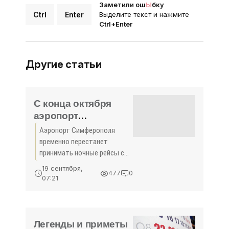
Заметили ош
Ы
бку
Ctrl
Enter
Выделите текст и нажмите
Ctrl+Enter
Другие статьи
С конца октября
аэропорт
Симферополя
Аэропорт Симферополя
перестанет
временно перестанет
принимать ночные
принимать ночные рейсы с
рейсы -
26 октября 2015 года из-за
19 сентября,
477
0
ремонтных работ. Об этом
«Симферополь»
07:21
сообщает Крыминформ со
ссылкой на информацию
директора аэропорта
Евгения
Легенды и приметы