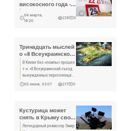
високосного года -
«Жизнь»
04 марта,
228
0
19:20
Тринадцать мыслей
о «ІІ Всеукраинском
съезде
В Киеве без «помпы» прошел
вынужденных
т.н. «ІІ Всеукраинский съезд
переселенцев из
вынужденных переселенцев
Крыма» - «Политика
из Крыма». На него
05 июня, 03:07
217
0
собралось около 50-60
Крыма»
человек (организаторами
было заявлено СМИ в два
раза больше), которые в
Кустурица может
снять в Крыму свой
следующий фильм -
Легендарный режиссер Эмир