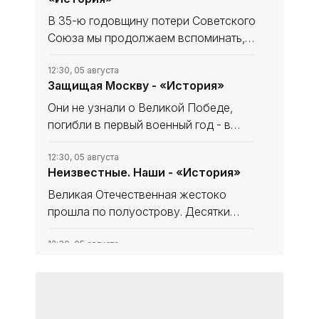
В 35-ю годовщину потери Советского
Союза мы продолжаем вспоминать,
что уникального и полезного сделано
в СССР. В минувшем выпуске рубрики
12:30, 05 августа
Защищая Москву - «История»
начали рассказ, как дорогу в космос
осваивали четырёхлапые
Они не узнали о Великой Победе,
погибли в первый военный год - в
небе за Родину, став, как в песне
«небом над ней». Имя одного
12:30, 05 августа
Неизвестные. Наши - «История»
известно и прославлено, о втором -
знают немногие. Они оба совершили
Великая Отечественная жестоко
прошла по полуострову. Десятки
тысяч замученных, павших мирных
крымчан, что мечтали, но, увы, не
12:30, 05 августа
Несломленный «Прут» -
дожили до освобождения, до
«История»
Великой Победы. Десятки тысяч
защитников и
Эта рубрика не только о событиях
относительно недавних, Великой