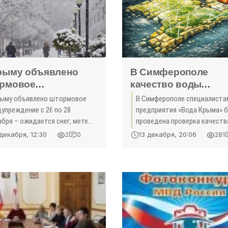
рыму объявлено
В Симферополе
рмовое
качество воды
дупреждение с 26 по
соответствует норме
рыму объявлено штормовое
В Симферополе специалиста
екабря из-за снега -
«Новости Крыма»
упреждение с 26 по 28
предприятия «Вода Крыма» 
вости Крыма»
абря – ожидается снег, метель
проведена проверка качеств
лолёд, об этом сообщили в
воды на территории городск
декабря, 12:30
13 декабря, 20:06
2
0
281
сс-службе МЧС России.
округа. Как сообщалось во в
заседания оперативного шт
по ликвидации