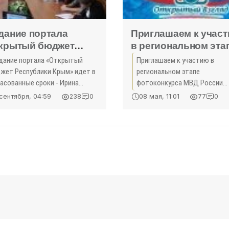
дание портала
Приглашаем к учас
крытый бюджет
в региональном эта
публики Крым» идет
фотоконкурса МВД
дание портала «Открытый
Приглашаем к участию в
огласованные сроки
России «Открытый
жет Республики Крым» идет в
региональном этапе
ина Кивико -
взгляд» -
ласованные сроки - Ирина
фотоконкурса МВД России
ономика»
ико Создание официального
«Происшествия»
«Открытый взгляд» Цель
сентября, 04:59
08 мая, 11:01
238
0
77
0
тала «Открытый бюджет
конкурса – формирование
публики Крым» идет в
позитивного общественного
ласованные сроки. Об этом
мнения о служебной
деятельности сотрудников
органов