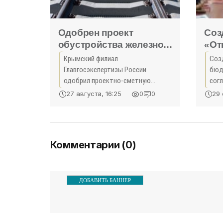
Одобрен проект
Соз
обустройства железной
«От
дороги к Крымскому
Рес
Крымский филиал
Соз
мосту - «Новости
в с
Главгосэкспертизы России
бюд
Крыма»
- Ир
одобрил проектно-сметную
сог
документацию обустройства
«Эк
Кив
27 августа, 16:25
29 
0
0
участка железной дороги от
пор
Крымского моста до станции
Рес
Багерово близ Керчи, сообщила
сог
пресс-служба ведомства.
Комментарии (0)
ДОБАВИТЬ БАННЕР