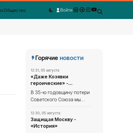
Войти
ес
Общество
Dark mode toggle
Горячие
новости
12:31, 05 августа
«Даже Козявки
героические» -
«История»
В 35-ю годовщину потери
Советского Союза мы
продолжаем вспоминать,
что уникального и
12:30, 05 августа
Защищая Москву -
полезного сделано в
«История»
СССР. В минувшем