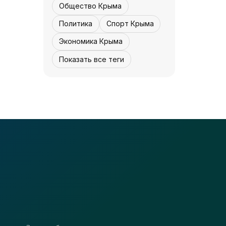
«Культура Крыма»
07 августа,
Общество Крыма
0
0
12:30
Политика
Спорт Крыма
Экономика Крыма
Показать все теги
КУЛЬТУРА - КРЫМА.
Концерта не будет
- «Культура
Крыма»
07 августа,
0
0
12:30