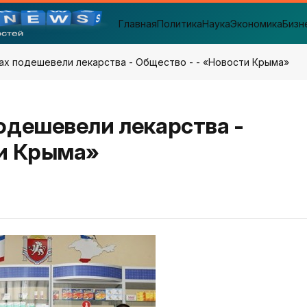
Главная
Политика
Наука
Экономика
Бизн
ках подешевели лекарства - Общество - - «Новости Крыма»
одешевели лекарства -
ти Крыма»