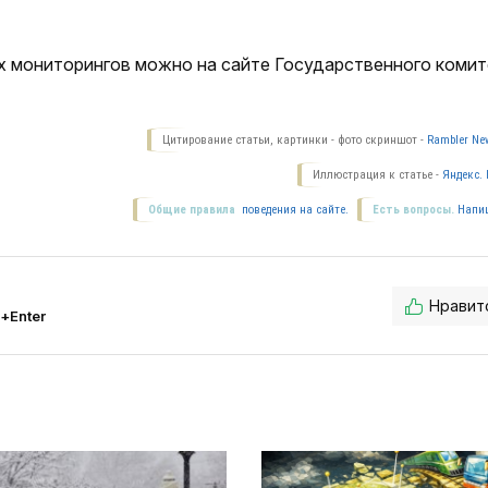
х мониторингов можно на сайте Государственного комит
Цитирование статьи, картинки - фото скриншот -
Rambler New
Иллюстрация к статье -
Яндекс. 
Общие правила
поведения на сайте.
Есть вопросы.
Напи
Нравит
l+Enter