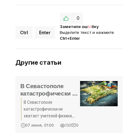
0
Заметили ош
Ы
бку
Ctrl
Enter
Выделите текст и нажмите
Ctrl+Enter
Другие статьи
В Севастополе
катастрофически не
хватает учителей
В Севастополе
физики, математики
катастрофически не
и информатики -
хватает учителей физики,
«Образование»
математики и информатики
07 июня, 01:00
132
0
В севастопольских школах
наблюдается острая