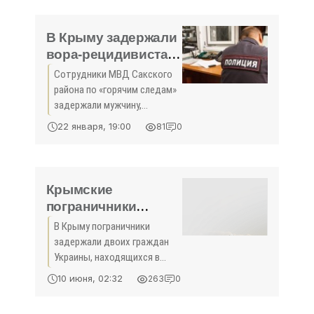
торжественного
мероприятия, приуроченного
ко Дню строителя.
В Крыму задержали
вора-рецидивиста -
Проиcшествия - -
Сотрудники МВД Сакского
«Новости Крыма»
района по «горячим следам»
задержали мужчину,
укравшего телевизор у
22 января, 19:00
81
0
своего односельчанина во
время того, как тот
находился в больнице. Об
этом сообщает пресс-
Крымские
служба
пограничники
задержали двоих
В Крыму пограничники
граждан Украины,
задержали двоих граждан
находящихся в
Украины, находящихся в
розыске - «Новости
международном и
10 июня, 02:32
263
0
федеральном розыске. В
Крыма»
частности, мужчина,