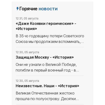
Горячие
новости
12:31, 05 августа
«Даже Козявки героические» -
«История»
В 35-ю годовщину потери Советского
Союза мы продолжаем вспоминать,
что уникального и полезного сделано
в СССР. В минувшем выпуске рубрики
12:30, 05 августа
Защищая Москву - «История»
начали рассказ, как дорогу в космос
осваивали четырёхлапые
Они не узнали о Великой Победе,
погибли в первый военный год - в
небе за Родину, став, как в песне
«небом над ней». Имя одного
12:30, 05 августа
Неизвестные. Наши - «История»
известно и прославлено, о втором -
знают немногие. Они оба совершили
Великая Отечественная жестоко
прошла по полуострову. Десятки
тысяч замученных, павших мирных