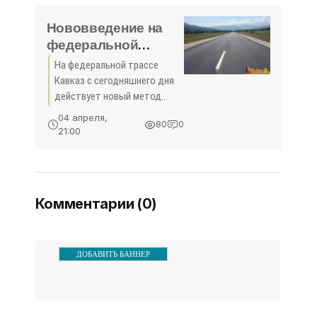
которого подозревают в
совершении умышленного
Нововведение на
убийства на территории
федеральной
трассе Кавказ -
На федеральной трассе
«Новости
Кавказ с сегодняшнего дня
Феодосии»
действует новый метод
принудительного снижения
04 апреля,
80
0
скорости, сообщает
21:00
Автопартнер Феодосия. На
аварийно опасных участках
дороги в определённое
время несут
Комментарии (0)
ДОБАВИТЬ БАННЕР