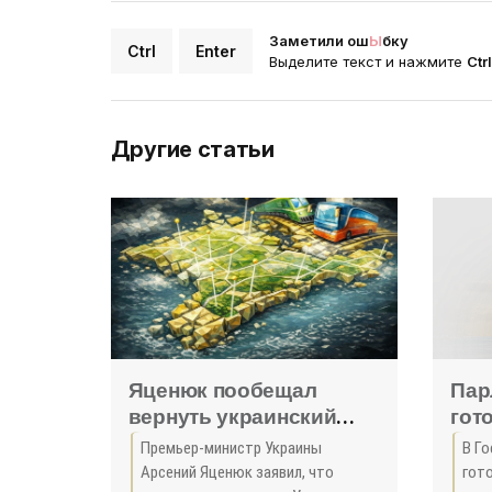
Заметили ош
Ы
бку
Ctrl
Enter
Выделите текст и нажмите
Ctr
Другие статьи
Яценюк пообещал
Пар
вернуть украинский
гот
флот в Крым - «Новости
вре
Премьер-министр Украины
В Г
Крыма»
пос
Арсений Яценюк заявил, что
гот