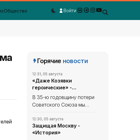
Войти
ес
Общество
Dark mode toggle
ыма
Горячие
новости
12:31, 05 августа
«Даже Козявки
героические» -
«История»
В 35-ю годовщину потери
Советского Союза мы
продолжаем вспоминать,
что уникального и
12:30, 05 августа
телей
Защищая Москву -
полезного сделано в
«История»
СССР. В минувшем