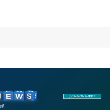
бщил директор по связям с
полиции №3 «Центральный»
ественностью
России по
ДОБАВИТЬ БАННЕР