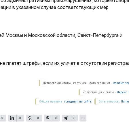
 об административных правонарушениях, которые говоря
рации в указанном случае соответствующих мер
й Москвы и Московской области, Санкт-Петербурга и
не платят штрафы, если их уличат в отсутствии регистра
Цитирование статьи, картинки - фото скриншот -
Rambler New
Иллюстрация к статье -
Яндекс. 
Общие правила
поведения на сайте.
Есть вопросы.
Напи
0
0
0
0
0