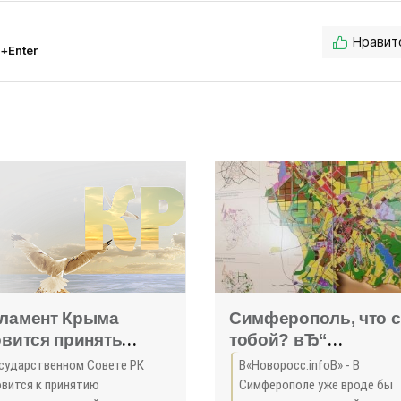
Нравит
l+Enter
ламент Крыма
Симферополь, что с
овится принять
тобой? вЂ“
менный порядок
размышления о
осударственном Совете РК
В«Новоросс.infoВ» - В
тановки
расширении и
овится к принятию
Симферополе уже вроде бы