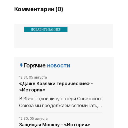
информационного агентства
Комментарии (0)
ДОБАВИТЬ БАННЕР
Горячие
новости
12:31, 05 августа
«Даже Козявки героические» -
«История»
В 35-ю годовщину потери Советского
Союза мы продолжаем вспоминать,
что уникального и полезного сделано
в СССР. В минувшем выпуске рубрики
12:30, 05 августа
Защищая Москву - «История»
начали рассказ, как дорогу в космос