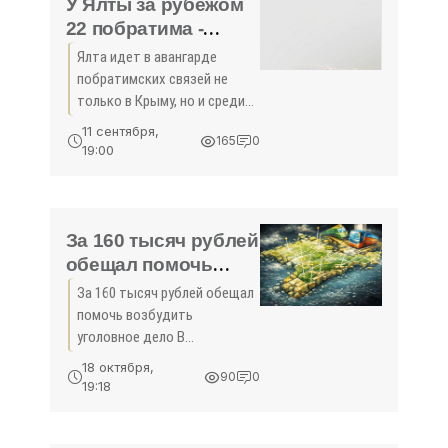
У Ялты за рубежом
22 побратима -
«Новости Крыма»
Ялта идет в авангарде
побратимских связей не
только в Крыму, но и среди
многих регионов России. Об
11 сентября,
165
0
этом в ходе встречи в
19:00
Ялтинском муниципалитете
с председателем
общественной организации
породнения
За 160 тысяч рублей
обещал помочь
возбудить
За 160 тысяч рублей обещал
уголовное дело -
помочь возбудить
«Происшествия»
уголовное дело В
Севастополе инспектор
18 октября,
90
0
ГИБДД задержан по
19:18
подозрению в покушении на
мошенничество