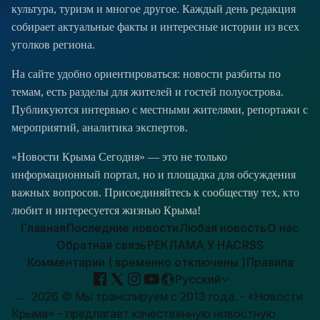
культура, туризм и многое другое. Каждый день редакция
собирает актуальные факты и интересные истории из всех
уголков региона.
На сайте удобно ориентироваться: новости разбиты по
темам, есть разделы для жителей и гостей полуострова.
Публикуются интервью с местными жителями, репортажи с
мероприятий, аналитика экспертов.
«Новости Крыма Сегодня» — это не только
информационный портал, но и площадка для обсуждения
важных вопросов. Присоединяйтесь к сообществу тех, кто
любит и интересуется жизнью Крыма!
Главная
Последние новости
Любая новость
О нас
Обратная связь
РЕКЛАМА У НАС
RSS
Комментарии ( временно отключены )
Правила
Русский
→
2026
© Мы транслируем с 2013 года. - «Новости
Крыма» – предлагает качественную новостную