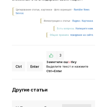
Цитирование статьи, картинки - фото скриншот -
Rambler News
Service.
Иллюстрация к статье -
Яндекс. Картинки.
Есть вопросы.
Напишите нам.
Общие правила
поведения на сайте.
3
Заметили ош
Ы
бку
Ctrl
Enter
Выделите текст и нажмите
Ctrl+Enter
Другие статьи