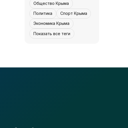
«История»
05 августа, 12:31
6
0
Общество Крыма
Политика
Спорт Крыма
Экономика Крыма
Показать все теги
НОВОСТИ АРК
Защищая Москву -
«История»
05 августа, 12:30
5
0