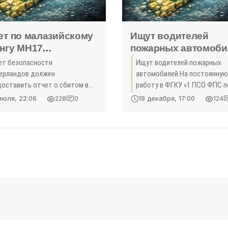
ет по малазийскому
Ищут водителей
нгу MH17
пожарных автомоби
ерланды
- «Жизнь»
ет безопасности
Ищут водителей пожарных
дставят до 10
ерландов должен
автомобилей На постоянную
уста - «Политика
доставить отчет о сбитом в
работу в ФГКУ «1 ПСО ФПС п
ма»
е над Донбассом Боинге
городу Севастополю» требу
июля, 22:06
19 декабря, 17:00
228
0
124
айзийских авиалиний рейса
водители пожарных автомоб
 до 10 августа, однако
вные в нем указываться не ...