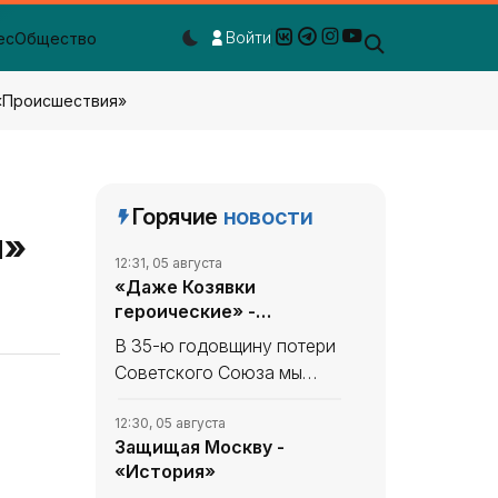
Войти
ес
Общество
Dark mode toggle
 «Происшествия»
Горячие
новости
я»
12:31, 05 августа
«Даже Козявки
героические» -
«История»
В 35-ю годовщину потери
Советского Союза мы
продолжаем вспоминать,
что уникального и
12:30, 05 августа
Защищая Москву -
полезного сделано в
«История»
СССР. В минувшем