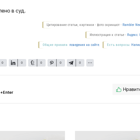
ено в суд.
Цитирование статьи, картинки - фото скриншот -
Rambler New
Иллюстрация к статье -
Яндекс. 
Общие правила
поведения на сайте.
Есть вопросы.
Напи
0
0
0
0
0
Нравит
l+Enter