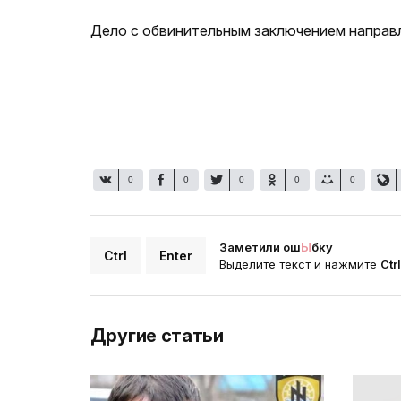
Дело с обвинительным заключением направл
0
0
0
0
0
Заметили ош
Ы
бку
Ctrl
Enter
Выделите текст и нажмите
Ctr
Другие статьи