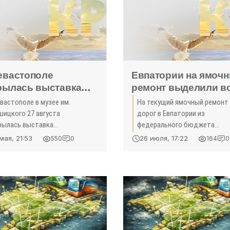
евастополе
Евпатории на ямоч
рылась выставка
ремонт выделили в
рминал» -
35 млн рублей -
вастополе в музее им.
На текущий ямочный ремонт
льтура»
«Новости Крыма»
шицкого 27 августа
дорог в Евпатории из
рылась выставка
федерального бюджета
ковского и севастопольского
выделено 35 млн рублей. Ден
мая, 21:53
26 июля, 17:22
550
0
164
0
ожника Владимира
уже поступили в городской
енского «Терминал». читать
бюджет. Ведутся работы. И
bout В Севастополе
выполняют местное
рылась выставка
муниципальное предприятие