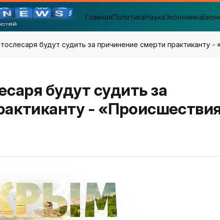
Главная
Политика
Наука
Экономика
Бизн
втослесаря будут судить за причинение смерти практиканту -
есаря будут судить за
рактиканту - «Происшестви