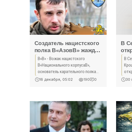
Cоздатель нацистского
В С
полка В«АзовВ» жаждет
отк
новой крови на
«Те
В«В» - Вожак нацистского
В Се
Донбассе - «Политика
«Ку
В«Национального корпусаВ»,
Кро
Крыма»
основатель карательного полка
отк
В«АзовВ», депутат Верховной
мос
16 декабря, 05:02
30 
190
0
Рады Андрей Билецкий считает,
худ
что руководство Украины должно
Сем
решиться отдать приказ о
→ a
отк