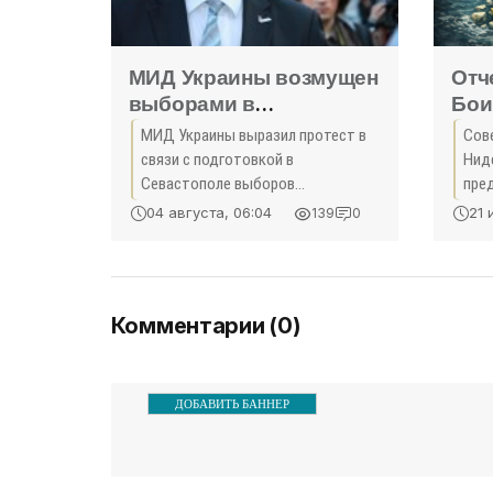
МИД Украины возмущен
Отч
выборами в
Бои
Севастополе - «Новости
Нид
МИД Украины выразил протест в
Сов
Крыма»
пре
связи с подготовкой в
Нид
авг
Севастополе выборов
пре
губернатора города. Об этом
Кры
неб
04 августа, 06:04
21 
139
0
сообщается пресс-центр
Мал
внешнеполитического ведомства.
MH17
Аксенов обещает продолжать
вино
Комментарии (0)
ДОБАВИТЬ БАННЕР