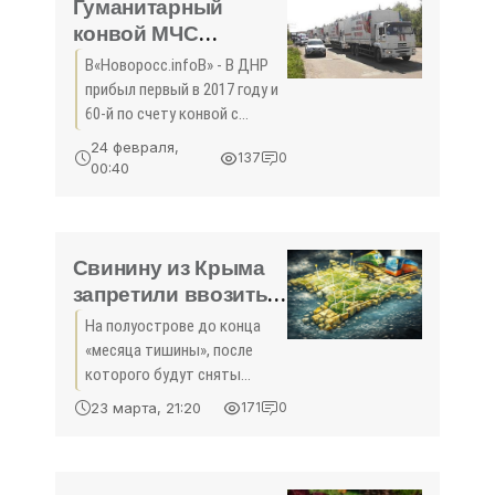
Гуманитарный
конвой МЧС
Российской
В«Новоросс.infoВ» - В ДНР
Федерации
прибыл первый в 2017 году и
доставил в ДНР
60-й по счету конвой с
около 200 тонн
гуманитарной помощью от
24 февраля,
137
0
Российской Федерации.
детского питания -
00:40
«Экономика Крыма»
Свинину из Крыма
запретили ввозить в
другие регионы -
На полуострове до конца
«Экономика Крыма»
«месяца тишины», после
которого будут сняты
практически все
23 марта, 21:20
171
0
ограничения, связанные с
карантином, введенном из-
за эпидемии африканской