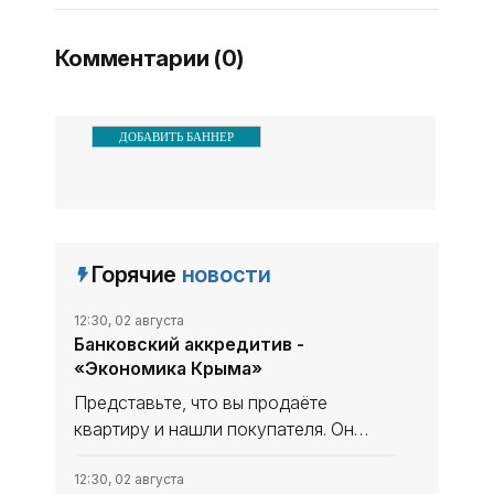
Комментарии (0)
ДОБАВИТЬ БАННЕР
Горячие
новости
12:30, 02 августа
Банковский аккредитив -
«Экономика Крыма»
Представьте, что вы продаёте
квартиру и нашли покупателя. Он
готов перевес­ти вам несколько
миллио­нов, но вы ничего о нём не
12:30, 02 августа