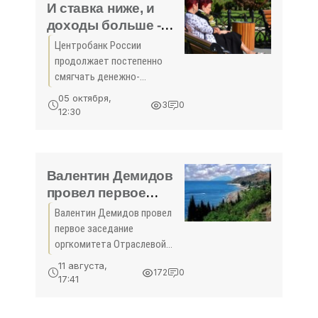
чумы свиней, осталось
И ставка ниже, и
ровно две недели.
доходы больше -
«Экономика Крыма»
Центробанк России
продолжает постепенно
смягчать денежно-
кредитную политику, в
05 октября,
3
0
третий раз за 2025 год
12:30
снизив ключевую ставку до
17% годовых. При этом
регулятор не ожидает
нового витка роста цен на
Валентин Демидов
провел первое
заседание
Валентин Демидов провел
оргкомитета
первое заседание
Отраслевой премии
оргкомитета Отраслевой
Ялтинского форума
премии Ялтинского форума
11 августа,
172
0
для участников крымской
для участников
17:41
СЭЗ 8 августа 2016 года под
крымской СЭЗ -
руководством министра
«Экономика»