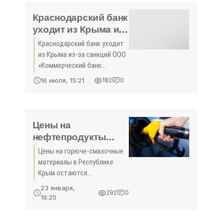
экономического развития
Республики
Краснодарский банк
уходит из Крыма из-
за санкций - Лента
Краснодарский банк уходит
новостей Крыма -
из Крыма из-за санкций ООО
«Экономика»
«Коммерческий банк
«Кубань Кредит» закрывает
16 июля, 15:21
182
0
в Керчи свой единственный
крымский филиал.Об этом
сообщила заместитель
главного бухгалтера филиала
Цены на
нефтепродукты
остаются
Цены на горюче-смазочные
стабильными
материалы в Республике
Минтопэнерго РК -
Крым остаются
«Экономика Крыма»
стабильными.
23 января,
292
0
16:20