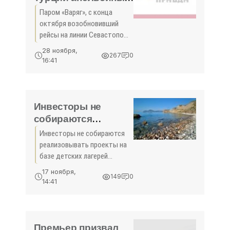
мандарины -
Паром «Варяг», с конца
«Экономика Крыма»
октября возобновивший
рейсы на линии Севастополь
-Зонгулдак (Турция),
28 ноября,
267
0
наращивает перевозку
16:41
товаров из Турции.
Инвесторы не
собираются
реализовывать
Инвесторы не собираются
проекты на базе
реализовывать проекты на
детских лагерей
базе детских лагерей
«Лесной» и
«Лесной» и «Отважный» –
17 ноября,
149
0
Бахарев Симферополь, 16
«Отважный» –
14:41
ноября. Крыминформ.
Бахарев -
Администрация
«Экономика»
Симферополя не получила
от потенциальных
Премьер призвал