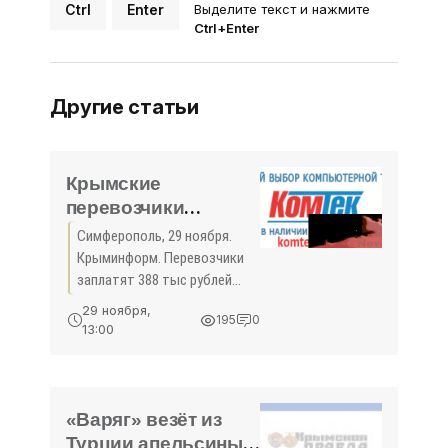
Ctrl
Enter
Выделите текст и нажмите
Ctrl+Enter
Другие статьи
Крымские
перевозчики
заплатят почти 400
Симферополь, 29 ноября.
тыс рублей за
Крыминформ. Перевозчики
безбилетников -
заплатят 388 тыс рублей
«Экономика Крыма»
«Крымавтотрансу» за
29 ноября,
195
0
нарушения договорных
13:00
обязательств, в частности,
провоз пассажиров без
билета. Об этом сегодня
сообщил
«Варяг» везёт из
Турции апельсины и