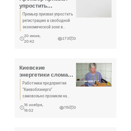
упростить
регистрацию в
Премьер призвал упростить
свободной
регистрацию в свободной
экономической зоне
экономической зоне в
в Крыму -
Крыму Председатель
20 июня,
273
0
Правительства России
«Экономика Крыма»
20:42
Дмитрий Медведев
выступил с инициативой
упрощения процедуры
регистрации участников
Киевские
энергетики сломали
руку пенсионеру за
Работники предприятия
"воровство
"Киевоблэнерго"
энергии" -
самовольно проникли на
«Экономика Крыма»
частную территорию в
16 ноября,
115
0
Броварах Киевской области
16:02
и сняли с дома счетчик.
Когда из дома вышел
хозяин-пенсионер, они его