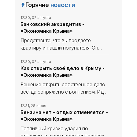
Горячие
новости
12:30, 02 августа
Банковский аккредитив -
«Экономика Крыма»
Представьте, что вы продаёте
квартиру и нашли покупателя. Он
готов перевес­ти вам несколько
миллио­нов, но вы ничего о нём не
12:30, 02 августа
Как открыть своё дело в Крыму -
знаете. Что если после подписания
«Экономика Крыма»
договора и передачи ключей он
затянет
Решение открыть собственное дело
всегда сопряжено с волнением. Идея
уже созрела, первые планы
набросаны, но между замыслом и его
12:31, 28 июля
Бензина нет - отдых отменяется -
воплощением неизбежно встаёт
«Экономика Крыма»
практический вопрос: как пройти
Топливный кризис ударил по
отпускам: в июне число турпоездок