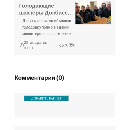
избили,
Голодающие
шахтеры Донбасса:
При Януковиче мы
Девять горняков объявили
получали в пять раз
голодовку прямо в здании
больше -
министерства энергетики и
«Экономика Крыма»
угольной промышленности
25 февраля,
76
0
Украины в Киеве. Это
07:01
шахтеры госпредприятия
«Селидовуголь» — они
специально прибыли в Киев,
чтобы
Комментарии (0)
ДОБАВИТЬ БАННЕР