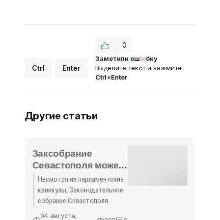
0
Заметили ош
Ы
бку
Ctrl
Enter
Выделите текст и нажмите
Ctrl+Enter
Другие статьи
Заксобрание
Севастополя может
собраться на
Несмотря на парламентские
внеочередную
каникулы, Законодательное
сессию, чтобы
собрание Севастополя
решить вопрос с
может собраться на
04 августа,