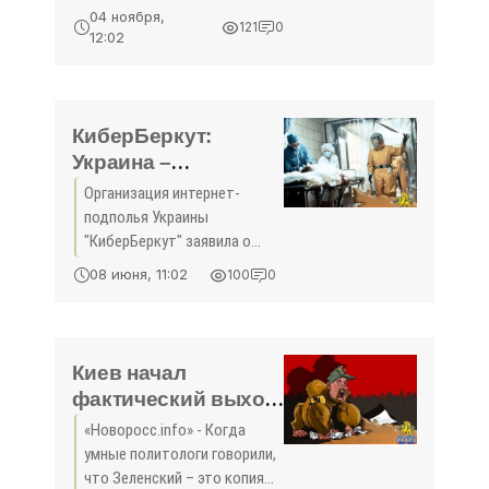
наше общее дело -
их воспитания – это наше
04 ноября,
121
0
общее дело Перед началом
«Политика»
12:02
очередного заседания
девятой сессии
Государственного Совета
Республики Крым
КиберБеркут:
Украина –
биологический
Организация интернет-
полигон США -
подполья Украины
«Политика Крыма»
"КиберБеркут" заявила о
раскрытии организационной
08 июня, 11:02
100
0
структуры военно-
биологической
деятельности американских
спецслужб на Украине.
Киев начал
фактический выход
из Минских
«Новоросс.info» - Когда
соглашений -
умные политологи говорили,
«Политика Крыма»
что Зеленский – это копия