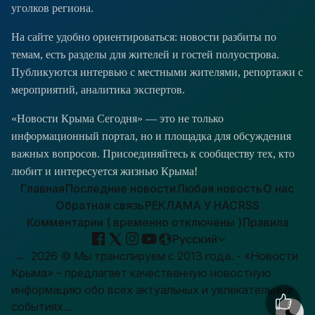
уголков региона.
На сайте удобно ориентироваться: новости разбиты по
темам, есть разделы для жителей и гостей полуострова.
Публикуются интервью с местными жителями, репортажи с
мероприятий, аналитика экспертов.
«Новости Крыма Сегодня» — это не только
информационный портал, но и площадка для обсуждения
важных вопросов. Присоединяйтесь к сообществу тех, кто
любит и интересуется жизнью Крыма!
Главная
Последние новости
Любая новость
О нас
Обратная связь
РЕКЛАМА У НАС
RSS
Комментарии ( временно отключены )
Правила
Русский
→
2026
© Мы транслируем с 2013 года. - «Новости
Крыма» – предлагает качественную новостную
информацию обо всех актуальных и увлекательных
событиях...