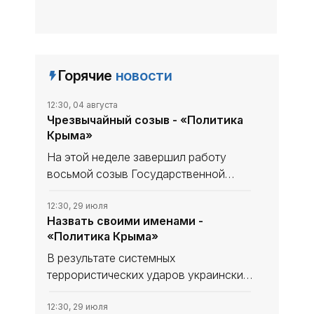
Горячие
новости
12:30, 04 августа
Чрезвычайный созыв - «Политика
Крыма»
На этой неделе завершил работу
восьмой созыв Государственной
Думы: 27 июля состоялось
заключительное пленарное
12:30, 29 июля
Назвать своими именами -
заседание, после которого
«Политика Крыма»
парламентариев принял в Кремле
президент. Он поблагодарил их
В результате системных
террористических ударов украинских
вооружённых формирований по
инфраструктурным объектам
12:30, 29 июля