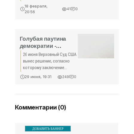
Порошенко и никакой
18 февраля,
41
0
перезагрузки политики
20:56
Украины в отношении
Донбасса не будет, наивные
граждане страны им не
верили. Он
Голубая паутина
демократии -
«Политика Крыма»
26 июня Верховный Суд США
вынес решение, согласно
которому заключение
гомосексуальных браков не
29 июня, 19:31
249
0
противоречит американской
конституции. Президент
Барак Обама назвал это
«победой для США», а
Комментарии (0)
ДОБАВИТЬ БАННЕР