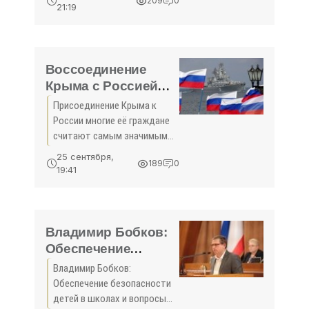
209
0
внеочередную сессию для
выделением земли
21:19
рассмотрения решения
у горы Гасфорта
правительства города о
«Ночным волкам» -
возобновлении договора
«Власть»
аренды
Воссоединение
Крыма с Россией
считают главным
Присоединение Крыма к
достижение -
России многие её граждане
«Политика Крыма»
считают самым значимым
успехом страны за
25 сентября,
189
0
последние 10-15 лет.
19:41
Владимир Бобков:
Обеспечение
безопасности детей
Владимир Бобков:
в школах и вопросы
Обеспечение безопасности
их воспитания – это
детей в школах и вопросы