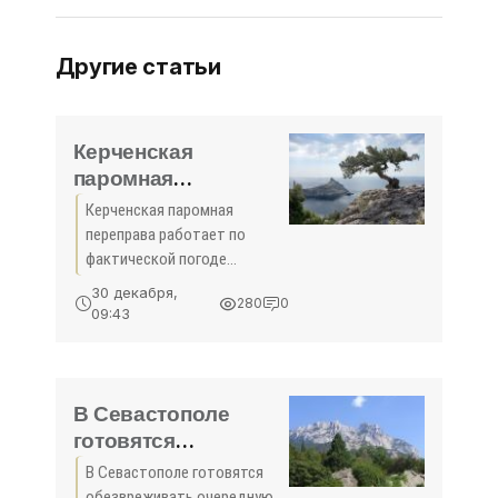
Другие статьи
Керченская
паромная
переправа работает
Керченская паромная
по фактической
переправа работает по
погоде - «Политика»
фактической погоде
Керченская паромная
30 декабря,
280
0
переправа возобновила
09:43
работу по фактической
погоде после временной
приостановки из-за
сильного ветра.Об этом
В Севастополе
сообщила
готовятся
обезвреживать
В Севастополе готовятся
очередную
обезвреживать очередную