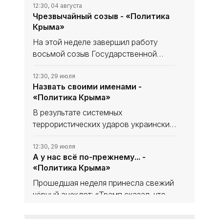
12:30, 04 августа
Чрезвычайный созыв - «Политика
Крыма»
На этой неделе завершил работу
восьмой созыв Государственной
Думы: 27 июля состоялось
заключительное пленарное
12:30, 29 июля
Назвать своими именами -
заседание, после которого
«Политика Крыма»
парламентариев принял в Кремле
президент. Он поблагодарил их
В результате системных
террористических ударов украинских
вооружённых формирований по
инфраструктурным объектам
12:30, 29 июля
А у нас всё по-прежнему... -
полуострова положение в
«Политика Крыма»
республике остаётся тяжёлым. Для
противника удары по Крыму как
Прошедшая неделя принесла свежий
чёрный анекдот: «Трамп сказал, что
открыл Ормузский пролив, но
оказалось, что в глубину». На фоне
12:30, 29 июля