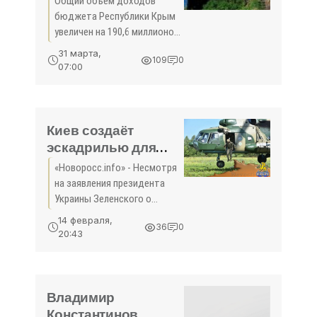
Общий объем доходов
увеличен на 190,6
бюджета Республики Крым
миллионов рублей -
увеличен на 190,6 миллионов
«Политика»
рублей На заседании
31 марта,
109
0
восьмой сессии
07:00
Государственного Совета
Республики Крым первого
созыва депутаты сразу в
двух чтениях приняли
Киев создаёт
эскадрилью для
десантирования в
«Новоросс.info» - Несмотря
тыл противника. На
на заявления президента
Донбассе? -
Украины Зеленского о
«Политика Крыма»
приверженности мирным
14 февраля,
36
0
инициативам, Киев
20:43
продолжаюе усиливать
группировку войск на
Донбассе. Так в Винницкой
области была
Владимир
Константинов