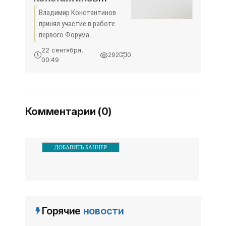
принял участие в
Владимир Константинов
работе первого
принял участие в работе
Форума
первого Форума
ветеранских
ветеранских организаций
22 сентября,
292
0
прокуратур Юга России В
организаций
00:49
Симферополе начал свою
прокуратур Юга
работу первый Форум
России -
ветеранских организаций
«Политика»
прокуратур Юга России.
Комментарии (0)
ДОБАВИТЬ БАННЕР
Горячие
новости