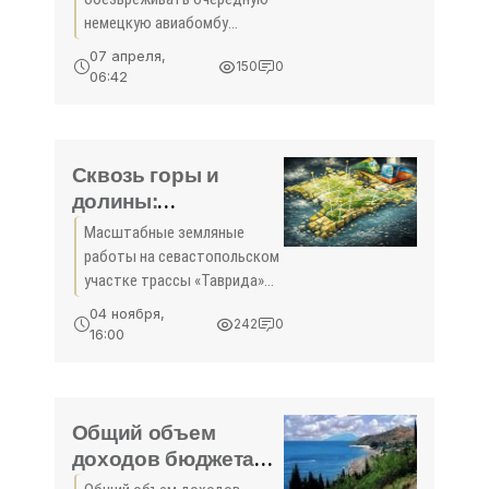
немецкую
немецкую авиабомбу
авиабомбу -
Сотрудники главного
07 апреля,
150
0
управления МЧС России по
«Политика»
06:42
Севастополю в пятницу
обезвредят 250-
килограммовую немецкую
авиационную бомбу,
Сквозь горы и
долины:
севастопольский
Масштабные земляные
участок трассы
работы на севастопольском
«Таврида» -
участке трассы «Таврида»
«Политика Крыма»
вошли в заключительную
04 ноября,
242
0
стадию. Строительство
16:00
развёрнуто на всём
протяжении новой дороги
длиной 13,2 километра.
Земляные работы
Общий объем
доходов бюджета
Республики Крым