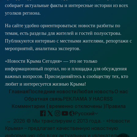
собирает актуальные факты и интересные истории из всех
уголков региона.
На сайте удобно ориентироваться: новости разбиты по
темам, есть разделы для жителей и гостей полуострова.
Публикуются интервью с местными жителями, репортажи с
мероприятий, аналитика экспертов.
«Новости Крыма Сегодня» — это не только
информационный портал, но и площадка для обсуждения
важных вопросов. Присоединяйтесь к сообществу тех, кто
любит и интересуется жизнью Крыма!
Главная
Последние новости
Любая новость
О нас
Обратная связь
РЕКЛАМА У НАС
RSS
Комментарии ( временно отключены )
Правила
Русский
→
2026
© Мы транслируем с 2013 года. - «Новости
Крыма» – предлагает качественную новостную
информацию обо всех актуальных и увлекательных