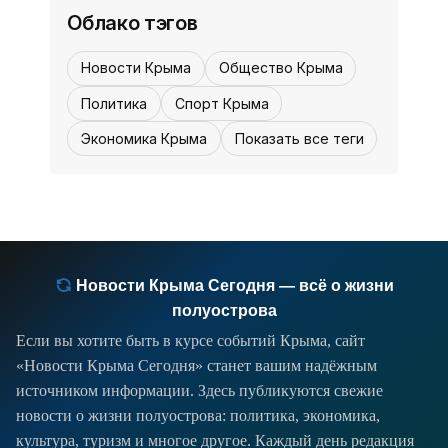
На остановке стояла женщина, её
Облако тэгов
госпитализировали с травмами,
12:30, 23 мая
Суды и приговоры -
сообщили в полиции города.
Новости Крыма
Общество Крыма
«Происшествия Крыма»
Политика
Спорт Крыма
Мы продолжаем следить за работой
Экономика Крыма
Показать все теги
правоохранительных органов. На
минувшей неделе суды полуострова
вынесли несколько резонансных
приговоров - от госизмены до
фиктивных сделок с маткапиталом.
Новости Крыма Сегодня — всё о жизни
полуострова
Если вы хотите быть в курсе событий Крыма, сайт
«Новости Крыма Сегодня» станет вашим надёжным
источником информации. Здесь публикуются свежие
новости о жизни полуострова: политика, экономика,
культура, туризм и многое другое. Каждый день редакция