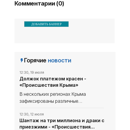
Комментарии (0)
ДОБАВИТЬ БАННЕР
Горячие
новости
12:30, 19 июля
Должок платежом красен -
«Происшествия Крыма»
В нескольких регионах Крыма
зафиксированы различные
происшествия - от жестоких
семейных конфликтов до
12:30, 12 июля
Шантаж на три миллиона и драки с
обнаружения наркотиков. Важно
приезжими - «Происшествия
понимать, что незнание законов не