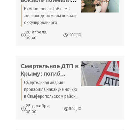
солдата с гранатами
В«Новоросс. infoВ» - На
в трусах -
железнодорожном вокзале
«Происшедствия
оккупированного
Крыма»
Лисичанска задержали 20-
28 апреля,
110
0
летнего военнослужащего
09:40
украинской армии с
гранатами, которые он
прятал в трусах. Об этом
сообщила
Смертельное ДТП в
Крыму: погиб
водитель иномарки
Смертельная авария
- «Происшествия
произошла накануне ночью
Крыма»
в Симферопольском районе.
Водитель иномарки не
25 декабря,
60
0
справился с управлением и
08:00
врезался в столб линии
электропередачи, сообщает
пресс-служба крымского