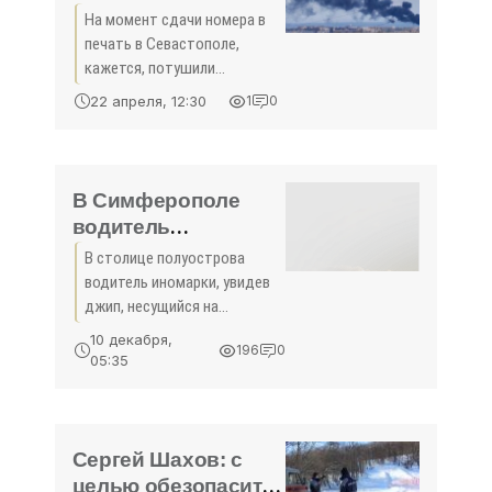
«Происшествия
На момент сдачи номера в
Крыма»
печать в Севастополе,
кажется, потушили
резервуары с топливом,
22 апреля, 12:30
1
0
которые пострадали пос­ле
атаки БПЛА. При этом
губернатор города-героя
Михаил Развожаев никак не
В Симферополе
комментировал
водитель
автомобиля спас 13
В столице полуострова
пешеходов -
водитель иномарки, увидев
«Происшествия
джип, несущийся на
Крыма»
пешеходов, подставил свою
10 декабря,
196
0
машину под удар
05:35
Сергей Шахов: с
целью обезопасить