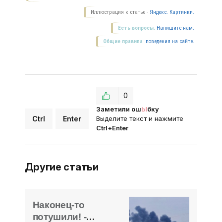
Иллюстрация к статье -
Яндекс. Картинки.
Есть вопросы.
Напишите нам.
Общие правила
поведения на сайте.
0
Заметили ош
Ы
бку
Ctrl
Enter
Выделите текст и нажмите
Ctrl+Enter
Другие статьи
Наконец-то
потушили! -