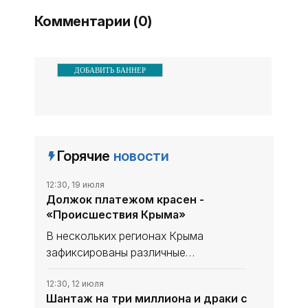
фуры, сообщают очевидцы
Комментарии (0)
ДОБАВИТЬ БАННЕР
Горячие
новости
12:30, 19 июля
Должок платежом красен -
«Происшествия Крыма»
В нескольких регионах Крыма
зафиксированы различные
происшествия - от жестоких
семейных конфликтов до
12:30, 12 июля
Шантаж на три миллиона и драки с
обнаружения наркотиков. Важно