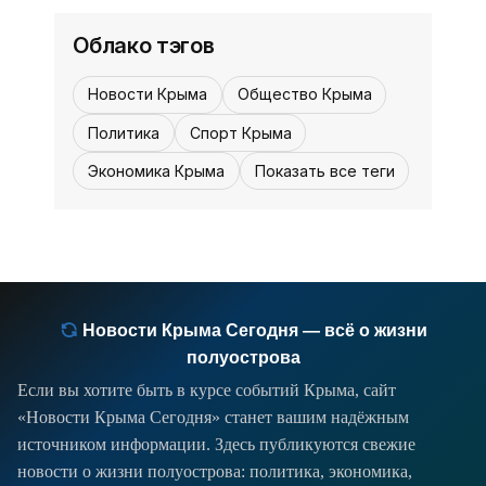
улиц Сельвинского и Кечкеметская.
На остановке стояла женщина, её
Облако тэгов
госпитализировали с травмами,
12:30, 23 мая
Суды и приговоры -
сообщили в полиции города.
Новости Крыма
Общество Крыма
«Происшествия Крыма»
Политика
Спорт Крыма
Мы продолжаем следить за работой
Экономика Крыма
Показать все теги
правоохранительных органов. На
минувшей неделе суды полуострова
вынесли несколько резонансных
приговоров - от госизмены до
фиктивных сделок с маткапиталом.
Новости Крыма Сегодня — всё о жизни
полуострова
Если вы хотите быть в курсе событий Крыма, сайт
«Новости Крыма Сегодня» станет вашим надёжным
источником информации. Здесь публикуются свежие
новости о жизни полуострова: политика, экономика,