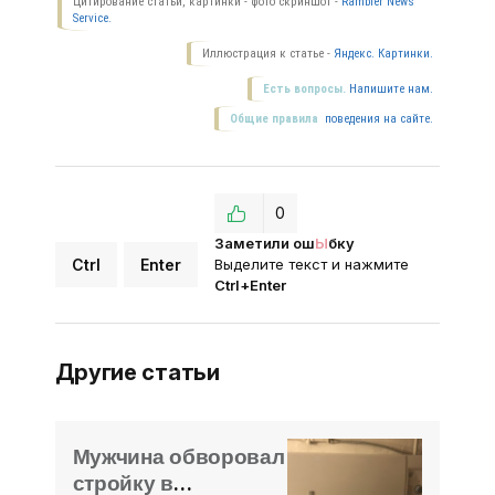
Цитирование статьи, картинки - фото скриншот -
Rambler News
Service.
Иллюстрация к статье -
Яндекс. Картинки.
Есть вопросы.
Напишите нам.
Общие правила
поведения на сайте.
0
Заметили ош
Ы
бку
Ctrl
Enter
Выделите текст и нажмите
Ctrl+Enter
Другие статьи
Мужчина обворовал
стройку в