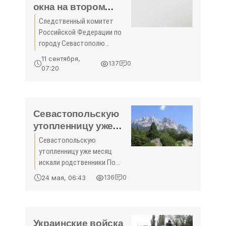
начался в конце августа
окна на втором
этаже выпал
Следственный комитет
двухлетний мальчик
Российской Федерации по
- «Происшествия
городу Севастополю
Крыма»
выясняет, кто виноват в
11 сентября,
137
0
выпадении двухлетнего
07:20
малыша из окна, сообщили в
пресс-службе
правительства города
Севастопольскую
утопленницу уже
месяц искали
Севастопольскую
родственники -
утопленницу уже месяц
«Происшествия»
искали родственники По
предварительным данным,
24 мая, 06:43
136
0
признаков насильственной
смерти не обнаружено.17
мая в реке Черная в районе
села Черноречье было
Украинские войска