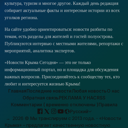
культура, туризм и многое другое. Каждый день редакция
собирает актуальные факты и интересные истории из всех
уголков региона.
На сайте удобно ориентироваться: новости разбиты по
темам, есть разделы для жителей и гостей полуострова.
Публикуются интервью с местными жителями, репортажи с
мероприятий, аналитика экспертов.
«Новости Крыма Сегодня» — это не только
информационный портал, но и площадка для обсуждения
важных вопросов. Присоединяйтесь к сообществу тех, кто
любит и интересуется жизнью Крыма!
Главная
Последние новости
Любая новость
О нас
Обратная связь
РЕКЛАМА У НАС
RSS
Комментарии ( временно отключены )
Правила
Русский
→
2026
© Мы транслируем с 2013 года. - «Новости
Крыма» – предлагает качественную новостную