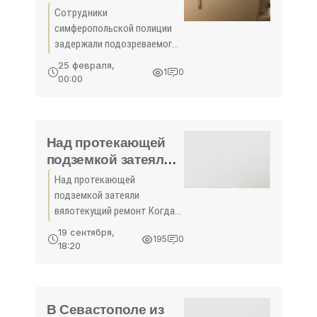
Симферополе почти
Сотрудники
на миллион рублей -
симферопольской полиции
«Происшествия
задержали подозреваемого
Крыма»
в крупной краже со
25 февраля,
1
0
строительного объекта. Об
00:00
этом сообщила пресс-
служба МВД РК.
Над протекающей
подземкой затеяли
вялотекущий
Над протекающей
ремонт -
подземкой затеяли
«Происшествия»
вялотекущий ремонт Когда
закончат ремонт
19 сентября,
195
0
подземного перехода под
18:20
симферопольской
площадью Куйбышева
никто не знает.Ремонт
подземного перехода
В Севастополе из