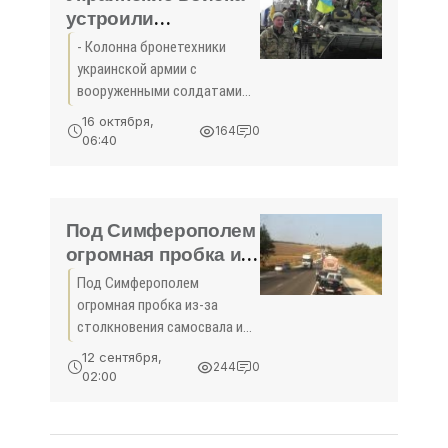
найдено тело
устроили
провокацию с
- Колонна бронетехники
бронетехникой на
украинской армии с
границе с
вооруженными солдатами
российским
на броне выдвинулась вчера
16 октября,
164
0
к российской границе в
Крымом (ВИДЕО) -
06:40
районе населенного пункта
«Происшедствия
Чонгар. Боевые машины
Крыма»
развернулись буквально в
нескольких
Под Симферополем
огромная пробка из-
за столкновения
Под Симферополем
самосвала и фуры -
огромная пробка из-за
«Происшествия»
столкновения самосвала и
фуры Многокилометровая
12 сентября,
244
0
пробка образовалась на
02:00
восточном въезде в
Симферополь из-за
столкновения самосвала и