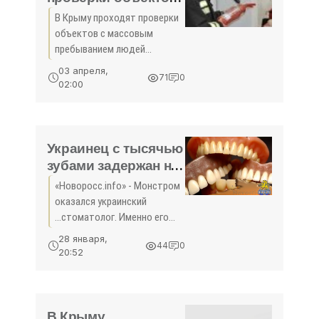
с массовым
В Крыму проходят проверки
пребыванием
объектов с массовым
людей -
пребыванием людей
«Происшествия»
Специалисты Главного
03 апреля,
71
0
управления МЧС России по
02:00
Республике Крым во
взаимодействии с
представителями
Прокуратуры РК проводят
Украинец с тысячью
комплексные
зубами задержан на
российской границе
«Новоросс.info» - Монстром
- «Происшедствия
оказался украинский
Крыма»
...стоматолог. Именно его
остановили на границе при
28 января,
44
0
попытке провезти
20:52
незадекларированные
средства для работы.
Таможенники на пропускном
пункте
В Крыму