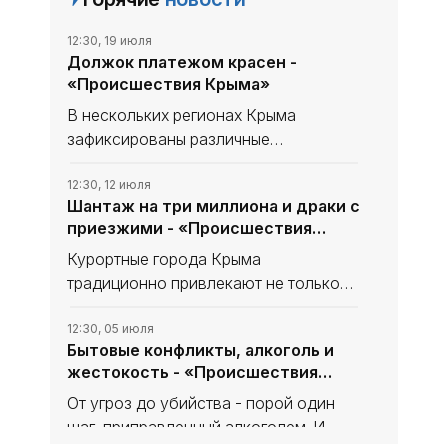
12:30, 19 июля
Должок платежом красен -
«Происшествия Крыма»
В нескольких регионах Крыма
зафиксированы различные
происшествия - от жестоких
семейных конфликтов до
12:30, 12 июля
Шантаж на три миллиона и драки с
обнаружения наркотиков. Важно
приезжими - «Происшествия
понимать, что незнание законов не
Крыма»
освобождает от ответственности.
Курортные города Крыма
традиционно привлекают не только
отдыхающих, но и становятся
площадкой для правонарушений: от
12:30, 05 июля
Бытовые конфликты, алкоголь и
бытовых драк на улицах до
жестокость - «Происшествия
изощрённых схем вымогательства, в
Крыма»
которые оказываются
От угроз до убийства - порой один
шаг, приправленный алкоголем. И