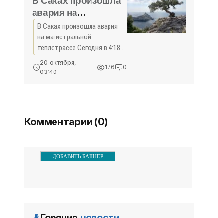
В Саках произошла
сообщает
авария на
магистральной
В Саках произошла авария
теплотрассе -
на магистральной
«Происшествия»
теплотрассе Сегодня в 4:18
утра на магистральной
20 октября,
176
0
теплотрассе Сакской ТЭЦ
03:40
работники коммунальных
служб устраняли аварию,
которая произошла
накануне.Прорыв
Комментарии (0)
ДОБАВИТЬ БАННЕР
Горячие
новости