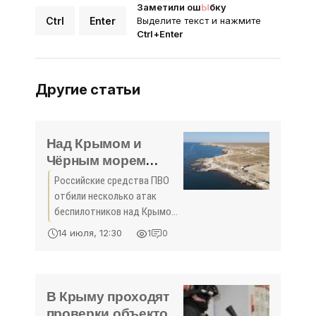
Заметили ош
Ы
бку
Ctrl
Enter
Выделите текст и нажмите
Ctrl+Enter
Другие статьи
Над Крымом и
Чёрным морем
сбили ещё пять
Российские средства ПВО
беспилотников -
отбили несколько атак
«Происшествия
беспилотников над Крымом
Крыма»
и Чёрным морем днём 11
14 июля, 12:30
1
0
июля, об этом сообщили в
Минобороны РФ.
В Крыму проходят
проверки объектов