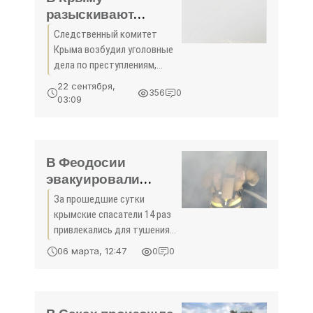
разыскивают
преступников,
Следственный комитет
совершивших
Крыма возбудил уголовные
тяжкие
дела по преступлениям,
преступления в
совершенным в Алуште в
22 сентября,
356
0
различные годы. Об этом
Алуште -
03:09
сообщила пресс-служба СК
«Происшествия»
РК. читать → about В Крыму
разыскивают преступников,
В Феодосии
эвакуировали
четверых крымчан
За прошедшие сутки
из горящего дома -
крымские спасатели 14 раз
«Происшествия
привлекались для тушения
Крыма»
пожаров, 3 возгорания
06 марта, 12:47
0
0
произошло в жилом
секторе, 8 из них связаны с
возгоранием сухой
растительности и мусора,