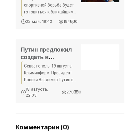
к летней Олимпиаде
спортивной борьбе будет
- «Спорт»
готовиться к ближайшим
летним Олимпийским играм в
02 мая, 19:40
194
0
Алуште, в федеральном
центре «Крымский».
Президент Федерации
спортивной борьбы России
Путин предложил
Михаил Мамиашвили ...
создать в
Севастополе школу
Севастополь, 19 августа.
для одаренных
Крыминформ. Президент
детей - «Спорт
России Владимир Путин в
Крыма»
ходе встречи с
18 августа,
278
0
представителями
22:03
общественности,
деятелями науки и культуры
Севастополя и Республики
Крым предложил создать на
Комментарии (0)