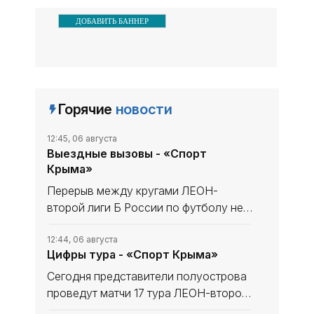
ДОБАВИТЬ БАННЕР
Горячие
новости
12:45, 06 августа
Выездные вызовы - «Спорт
Крыма»
Перерыв между кругами ЛЕОН-
второй лиги Б России по футболу не
сказался на «Севастополе». «Моряки»
уходили в мини-отпуск в статусе
12:44, 06 августа
Цифры тура - «Спорт Крыма»
лидера и вышли из него с той же
уверенностью в своих силах, обыграв
Сегодня представители полуострова
проведут матчи 17 тура ЛЕОН-второй
лиги Б России по футболу. В