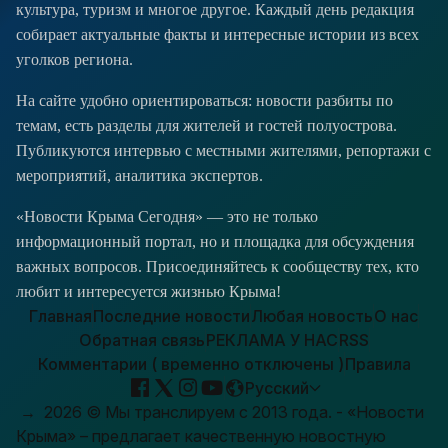
культура, туризм и многое другое. Каждый день редакция
собирает актуальные факты и интересные истории из всех
уголков региона.
На сайте удобно ориентироваться: новости разбиты по
темам, есть разделы для жителей и гостей полуострова.
Публикуются интервью с местными жителями, репортажи с
мероприятий, аналитика экспертов.
«Новости Крыма Сегодня» — это не только
информационный портал, но и площадка для обсуждения
важных вопросов. Присоединяйтесь к сообществу тех, кто
любит и интересуется жизнью Крыма!
Главная
Последние новости
Любая новость
О нас
Обратная связь
РЕКЛАМА У НАС
RSS
Комментарии ( временно отключены )
Правила
Русский
→
2026
© Мы транслируем с 2013 года. - «Новости
Крыма» – предлагает качественную новостную