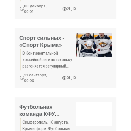
обладает яркой
08 декабря,
2
0
индивидуальностью,
00:01
чемпионат мира по футболу
в Катаре серьёзно
выделяется даже в таких
категориях. Ещё не
Спорт сильных -
«Спорт Крыма»
В Континентальной
хоккейной лиге потихоньку
разгоняется регулярный
чемпионат и он уже принёс
21 сентября,
0
0
весьма неожиданные
00:00
сюжетные повороты. Во-
первых, никто не ожидал
тотального провала от
внешне
Футбольная
команда КФУ
сыграет в премьер-
Симферополь, 16 августа.
группе
Крыминформ. Футбольная