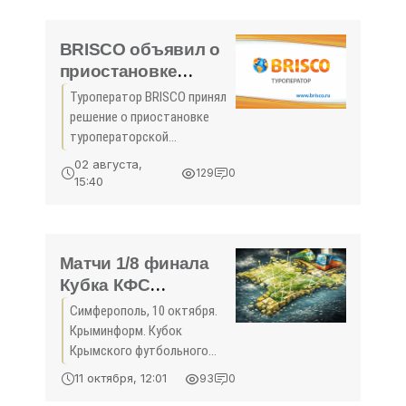
Краснодарским краем. Как
сегодня сообщила пресс-
служба министерства
BRISCO объявил о
курортов и
приостановке
деятельности -
Туроператор BRISCO принял
«Новости Туризма»
решение о приостановке
туроператорской
деятельности в сфере
02 августа,
129
0
международного выездного
15:40
туризма. Об этом во
вторник, 2 августа,
сообщается на
официальном сайте
Матчи 1/8 финала
компании. В
Кубка КФС
состоятся сегодня -
Симферополь, 10 октября.
«Туризм Крыма»
Крыминформ. Кубок
Крымского футбольного
союза сезона-2018/2019
11 октября, 12:01
93
0
стартует сегодня пятью