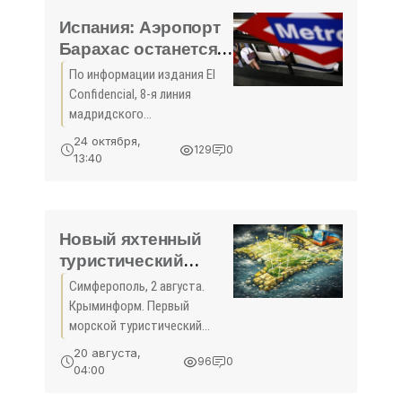
Испания: Аэропорт
Барахас останется
без метро -
По информации издания El
«Новости Туризма»
Confidencial, 8-я линия
мадридского
метрополитена,
24 октября,
129
0
соединяющая город с
13:40
аэропортом Барахас,
закроется с 23 января 2017
года на 83 дня. За это время
планируется провести
Новый яхтенный
туристический
маршрут связал
Симферополь, 2 августа.
Крым с
Крыминформ. Первый
Краснодарским
морской туристический
краем - «Туризм
маршрут общей
20 августа,
96
0
протяженностью в 360 км
Крыма»
04:00
связал Крым с