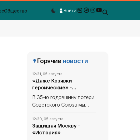
Войти
ес
Общество
Dark mode toggle
Горячие
новости
12:31, 05 августа
«Даже Козявки
героические» -
«История»
В 35-ю годовщину потери
Советского Союза мы
продолжаем вспоминать,
что уникального и
12:30, 05 августа
Защищая Москву -
полезного сделано в
«История»
СССР. В минувшем