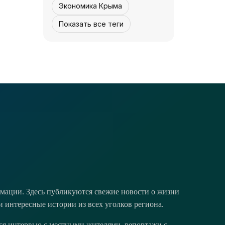
Экономика Крыма
Показать все теги
НОВОСТИ АРК
Как посол Франции
по Крыму
путешествовал -
05 августа,
3
0
12:30
«История»
мации. Здесь публикуются свежие новости о жизни
и интересные истории из всех уголков региона.
тся интервью с местными жителями, репортажи с