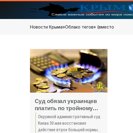
Новости Крыма
»
Облако тегов
» (вместо
Суд обязал украинцев
платить по тройному
тарифу за газ при
Окружной административный суд
отсутствии счетчика -
Киева 30 мая восстановил
«Общество Крыма»
действие втрое большей нормы