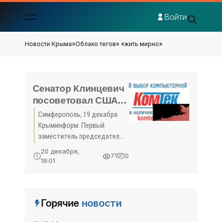
Войти
Новости Крыма
»
Облако тегов
» «жить мирно»
Сенатор Клинцевич
посоветовал США
«жить мирно»,
Симферополь, 19 декабря.
чтобы не получить
Крыминформ. Первый
сдачи - «Экономика
заместитель председателя
Крыма»
комитета Совета
20 декабря,
71
0
Федерации по обороне и
19:01
безопасности Франц
Клинцевич, комментируя
заявление США об угрозе
Горячие
новости
национальной