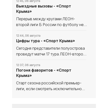
12:45, 06 августа
Выездные вызовы - «Спорт
Крыма»
Перерыв между кругами ЛЕОН-
второй лиги Б России по футболу не
сказался на «Севастополе». «Моряки»
уходили в мини-отпуск в статусе
12:44, 06 августа
Цифры тура - «Спорт Крыма»
лидера и вышли из него с той же
уверенностью в своих силах, обыграв
Сегодня представители полуострова
проведут матчи 17 тура ЛЕОН-второй
лиги Б России по футболу. В
турнирной таблице наши команды
12:37, 06 августа
Погоня фаворитов - «Спорт
решают разные задачи. Тем не менее
Крыма»
домашний статус предстоящих встреч
Старт сезона российской премьер-
лиги, если смотреть исключительно
на цифры, вроде бы не сильно-то и
удивляет с оглядкой на синхронные
12:31, 05 августа
«Даже Козявки героические» -
победы фаворитов, но в то же время