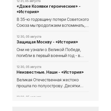
12:31, 05 августа
«Даже Козявки героические» -
«История»
В 35-ю годовщину потери Советского
Союза мы продолжаем вспоминать,
что уникального и полезного сделано
в СССР. В минувшем выпуске рубрики
12:30, 05 августа
Защищая Москву - «История»
начали рассказ, как дорогу в космос
осваивали четырёхлапые
Они не узнали о Великой Победе,
погибли в первый военный год - в
небе за Родину, став, как в песне
«небом над ней». Имя одного
12:30, 05 августа
Неизвестные. Наши - «История»
известно и прославлено, о втором -
знают немногие. Они оба совершили
Великая Отечественная жестоко
прошла по полуострову. Десятки
тысяч замученных, павших мирных
крымчан, что мечтали, но, увы, не
12:30, 05 августа
Несломленный «Прут» -
дожили до освобождения, до
«История»
Великой Победы. Десятки тысяч