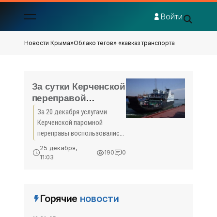
Войти
Новости Крыма
»
Облако тегов
» «кавказ транспорта
За сутки Керченской
переправой
перевезли 7 тысяч
За 20 декабря услугами
человек - «Керчь»
Керченской паромной
переправы воспользовались
7 378 пассажиров, сообщили
25 декабря,
190
0
в крымском главке МЧС со
11:03
ссылкой на диспетчерскую
службу ООО «Морская
дирекция». Паромная
Горячие
новости
переправа