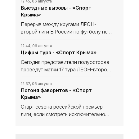
12:45, 06 августа
Выездные вызовы - «Спорт
Крыма»
Перерыв между кругами ЛЕОН-
второй лиги Б России по футболу не
сказался на «Севастополе». «Моряки»
уходили в мини-отпуск в статусе
12:44, 06 августа
Цифры тура - «Спорт Крыма»
лидера и вышли из него с той же
уверенностью в своих силах, обыграв
Сегодня представители полуострова
проведут матчи 17 тура ЛЕОН-второй
лиги Б России по футболу. В
турнирной таблице наши команды
12:37, 06 августа
Погоня фаворитов - «Спорт
решают разные задачи. Тем не менее
Крыма»
домашний статус предстоящих встреч
Старт сезона российской премьер-
лиги, если смотреть исключительно
на цифры, вроде бы не сильно-то и
удивляет с оглядкой на синхронные
12:31, 05 августа
«Даже Козявки героические» -
победы фаворитов, но в то же время