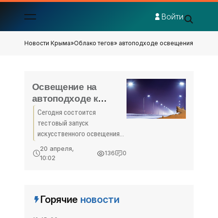
Войти
Новости Крыма
»
Облако тегов
» автоподходе освещения
Освещение на
автоподходе к
Крымскому мосту
Сегодня состоится
протестируют
тестовый запуск
сегодня -
искусственного освещения
«Симферополь»
на транспортной развязке,
20 апреля,
136
0
расположенной на
10:02
пересечении автоподхода с
трассой «Граница с Украиной
– Джанкой – Феодосия –
Горячие
новости
Керчь». Об этом