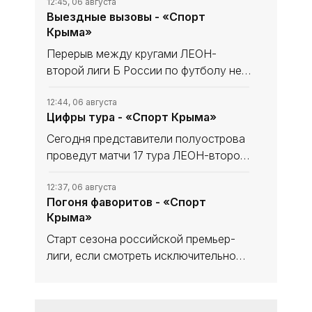
12:45, 06 августа
Выездные вызовы - «Спорт
Крыма»
Перерыв между кругами ЛЕОН-
второй лиги Б России по футболу не
сказался на «Севастополе». «Моряки»
уходили в мини-отпуск в статусе
12:44, 06 августа
Цифры тура - «Спорт Крыма»
лидера и вышли из него с той же
уверенностью в своих силах, обыграв
Сегодня представители полуострова
проведут матчи 17 тура ЛЕОН-второй
лиги Б России по футболу. В
турнирной таблице наши команды
12:37, 06 августа
Погоня фаворитов - «Спорт
решают разные задачи. Тем не менее
Крыма»
домашний статус предстоящих встреч
Старт сезона российской премьер-
лиги, если смотреть исключительно
на цифры, вроде бы не сильно-то и
удивляет с оглядкой на синхронные
12:31, 05 августа
«Даже Козявки героические» -
победы фаворитов, но в то же время