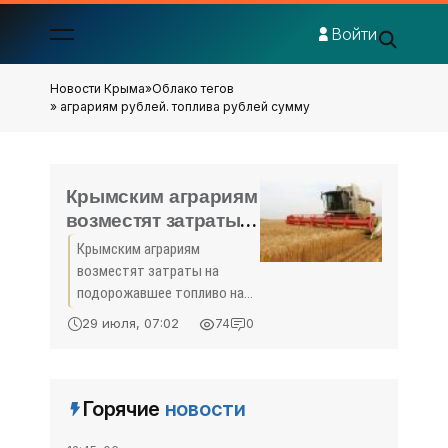
Войти
Новости Крыма
»
Облако тегов
» аграриям рублей. топлива рублей сумму
Крымским аграриям
возместят затраты
на подорожавшее
Крымским аграриям
топливо на 45
возместят затраты на
миллионов рублей -
подорожавшее топливо на
«Экономика»
45 миллионов рублей
29 июля, 07:02
74
0
Крымским аграриям
возместят затраты на
подорожавшее топливо.
Минсельхоз республики уже
Горячие
новости
рассмотрел и принял
документы