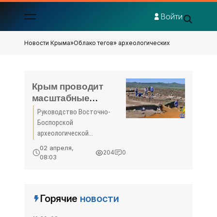
Войти
Новости Крыма
»
Облако тегов
» археологических
Крым проводит
масштабные
археологические
Руководство Восточно-
раскопки. Нужны
Боспорской
волонтёры -
археологической
«Общество Крыма»
экспедиции и крепости
02 апреля,
204
0
«Керчь» ищут волонтеров
08:03
для проведения
масштабных
археологических раскопок,
Горячие
новости
сообщение об этом
распространил Фонд