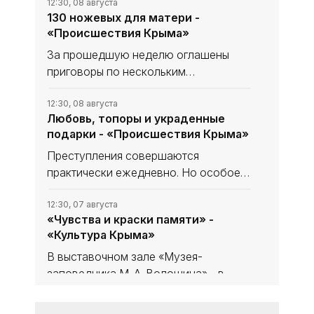
«Археология».
12:30, 08 августа
130 ножевых для матери -
«Происшествия Крыма»
За прошедшую неделю оглашены
приговоры по нескольким
резонансным уголовным делам.
География преступлений охватывает
12:30, 08 августа
Любовь, топоры и украденные
весь полуостров, а тяжесть деяний
подарки - «Происшествия Крыма»
варьируется от дерзкого
мошенничества до
Преступления совершаются
практически ежедневно. Но особое
внимание следует обратить на
подозрительных личностей, имеющих
12:30, 07 августа
«Чувства и краски памяти» -
нездоровый интерес к детям. Такие
«Культура Крыма»
персонажи слишком изобретательны.
В выставочном зале «Музея-
заповедника М. А. Волошина» - в
Феодосийском Музее сестёр
Цветаевых - экспонируется выставка
12:30, 07 августа