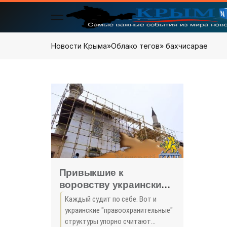
Новости Крыма
»
Облако тегов
» бахчисарае
Привыкшие к
воровству украинские
власти возмутились
Каждый судит по себе. Вот и
реставрацией Ханского
украинские "правоохранительные"
дворца-музея в Крыму -
структуры упорно считают