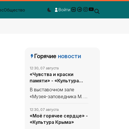
Войти
ес
Общество
Dark mode toggle
Горячие
новости
12:30, 07 августа
«Чувства и краски
памяти» - «Культура
Крыма»
В выставочном зале
«Музея-заповедника М. А.
Волошина» - в
Феодосийском Музее
12:30, 07 августа
«Моё горячее сердце» -
сестёр Цветаевых -
«Культура Крыма»
экспонируется выставка