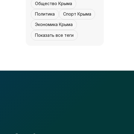
Общество Крыма
«Культура Крыма»
07 августа,
0
0
12:30
Политика
Спорт Крыма
Экономика Крыма
Показать все теги
КУЛЬТУРА - КРЫМА.
Концерта не будет
- «Культура
Крыма»
07 августа,
0
0
12:30