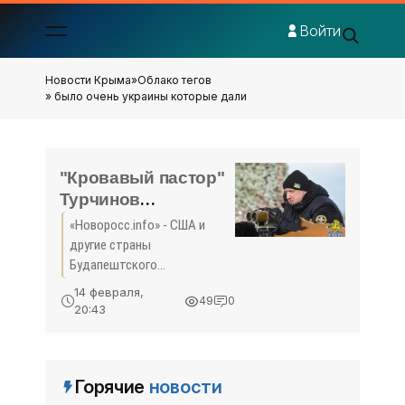
Войти
Новости Крыма
»
Облако тегов
» было очень украины которые дали
"Кровавый пастор"
Турчинов
потребовал от США
«Новоросс.info» - США и
повоевать за
другие страны
Украину и пожелал
Будапештского
ядерное оружие -
меморандума «предали
14 февраля,
49
0
Украину», не направив ей
«Политика Крыма»
20:43
военную помощь против
Крыма и Донбасса после
«майдана». С таким
Горячие
новости
странным заявлением
выступил в