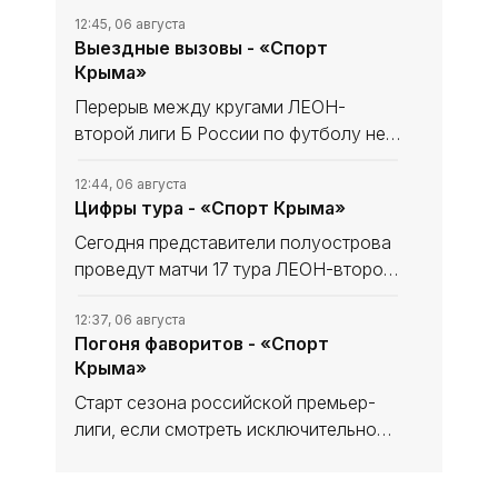
12:45, 06 августа
Выездные вызовы - «Спорт
Крыма»
Перерыв между кругами ЛЕОН-
второй лиги Б России по футболу не
сказался на «Севастополе». «Моряки»
уходили в мини-отпуск в статусе
12:44, 06 августа
Цифры тура - «Спорт Крыма»
лидера и вышли из него с той же
уверенностью в своих силах, обыграв
Сегодня представители полуострова
проведут матчи 17 тура ЛЕОН-второй
лиги Б России по футболу. В
турнирной таблице наши команды
12:37, 06 августа
Погоня фаворитов - «Спорт
решают разные задачи. Тем не менее
Крыма»
домашний статус предстоящих встреч
Старт сезона российской премьер-
лиги, если смотреть исключительно
на цифры, вроде бы не сильно-то и
удивляет с оглядкой на синхронные
12:31, 05 августа