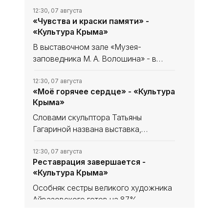
12:30, 07 августа
«Чувства и краски памяти» -
«Культура Крыма»
В выставочном зале «Музея-
заповедника М. А. Волошина» - в
Феодосийском Музее сестёр
Цветаевых - экспонируется выставка
12:30, 07 августа
«Моё горячее сердце» - «Культура
из частной коллекции семьи
Крыма»
народного художника Украины,
лауреата
Словами скульптора Татьяны
Гагариной названа выставка,
посвящённая 85-летию нашей
знаменитой землячки в
12:30, 07 августа
Реставрация завершается -
Феодосийском литературно-
«Культура Крыма»
мемориальном музее А. С. Грина.
Особняк сестры великого художника
Айвазовского готов на 87%,
окончание работ - ноябрь 2026 года.