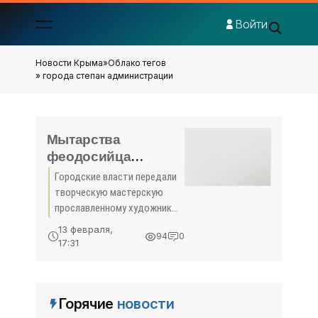
Войти
Новости Крыма
»
Облако тегов
» города степан администрации
Мытарства
феодосийца
Степана Малышева -
Городские власти передали
«Феодосия»
творческую мастерскую
прославленному художнику
только на бумаге, вопрос не
13 февраля,
94
0
решается десятилетиями.
17:31
Смогут ли современные
руководители Феодосии
воплотить его в жизнь?
Горячие
новости
«Кафа»