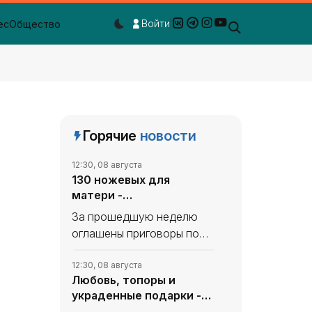
Войти
ес
Общество
Dark mode toggle
Горячие
новости
12:30, 08 августа
130 ножевых для
матери -
«Происшествия Крыма»
За прошедшую неделю
оглашены приговоры по
нескольким резонансным
уголовным делам.
12:30, 08 августа
Любовь, топоры и
География преступлений
украденные подарки -
охватывает весь
«Происшествия Крыма»