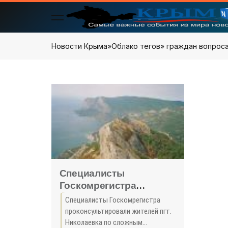
Новости Крыма
»
Облако тегов
» граждан вопрос
Специалисты
Госкомрегистра
проконсультировали
Специалисты Госкомрегистра
жителей пгт. Николаевка
проконсультировали жителей пгт.
по сложным вопросам
Николаевка по сложным