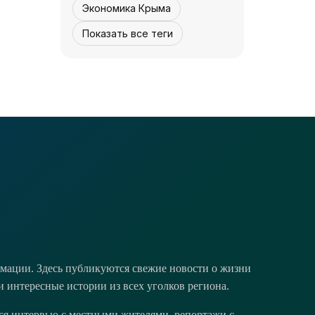
Экономика Крыма
Показать все теги
КУЛЬТУРА - КРЫМА.
Реставрация
завершается -
«Культура Крыма»
07 августа,
4
0
12:30
мации. Здесь публикуются свежие новости о жизни
и интересные истории из всех уголков региона.
тся интервью с местными жителями, репортажи с