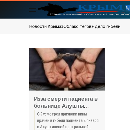
Новости Крыма
»
Облако тегов
» дело гибели
Изза смерти пациента в
больнице Алушты
возбудили уголовное
СК усмотрел признаки вины
дело - «Происшествия
врачей в гибели пациента 2 января
Крыма»
в Алуштинской центральной