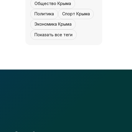
«Культура Крыма»
07 августа, 12:30
2
0
Общество Крыма
Политика
Спорт Крыма
Экономика Крыма
Показать все теги
КУЛЬТУРА - КРЫМА.
Реставрация
завершается -
«Культура Крыма»
07 августа,
4
0
12:30