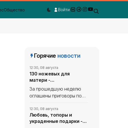
Войти
ес
Общество
Dark mode toggle
Горячие
новости
12:30, 08 августа
130 ножевых для
матери -
«Происшествия Крыма»
За прошедшую неделю
оглашены приговоры по
нескольким резонансным
уголовным делам.
12:30, 08 августа
Любовь, топоры и
География преступлений
украденные подарки -
охватывает весь
«Происшествия Крыма»