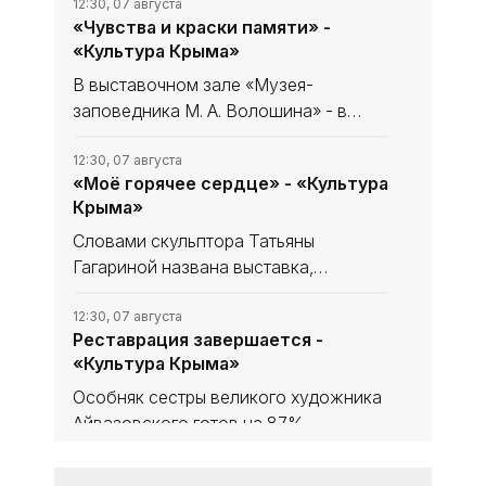
12:30, 07 августа
«Чувства и краски памяти» -
«Культура Крыма»
В выставочном зале «Музея-
заповедника М. А. Волошина» - в
Феодосийском Музее сестёр
Цветаевых - экспонируется выставка
12:30, 07 августа
«Моё горячее сердце» - «Культура
из частной коллекции семьи
Крыма»
народного художника Украины,
лауреата
Словами скульптора Татьяны
Гагариной названа выставка,
посвящённая 85-летию нашей
знаменитой землячки в
12:30, 07 августа
Реставрация завершается -
Феодосийском литературно-
«Культура Крыма»
мемориальном музее А. С. Грина.
Особняк сестры великого художника
Айвазовского готов на 87%,
окончание работ - ноябрь 2026 года.
В здании обновили фасад, проводку,
12:30, 07 августа