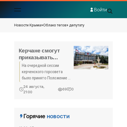
Войти
Новости Крыма
»
Облако тегов
» депутату
Керчане смогут
приказывать
депутатам - «Керчь»
На очередной сессии
керченского горсовета
было принято Положение о
наказах избирателей, в
24 августа,
69
0
рамках которого горожане
21:00
могут добиться помощи от
депутата по своему округу. В
документе подчеркивают,
Горячие
новости
что