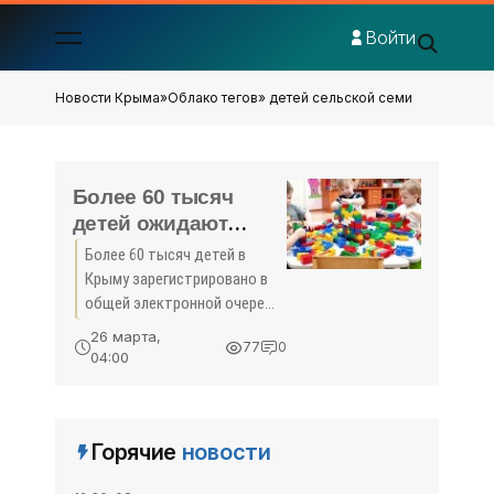
Войти
Новости Крыма
»
Облако тегов
» детей сельской семи
Более 60 тысяч
детей ожидают
очереди в детсады
Более 60 тысяч детей в
Крыма - «Общество
Крыму зарегистрировано в
Крыма»
общей электронной очереди
в дошкольные учреждения,
26 марта,
77
0
рассказала министр
04:00
образования, науки и
молодежи Республики
Наталья Гончарова.
Горячие
новости