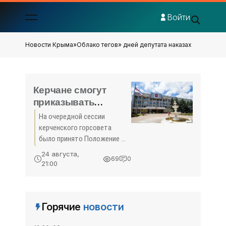
Войти
Новости Крыма
»
Облако тегов
» дней депутата наказах
Керчане смогут
приказывать
депутатам - «Керчь»
На очередной сессии
керченского горсовета
было принято Положение о
наказах избирателей, в
24 августа,
69
0
рамках которого горожане
21:00
могут добиться помощи от
депутата по своему округу. В
документе подчеркивают,
Горячие
новости
что