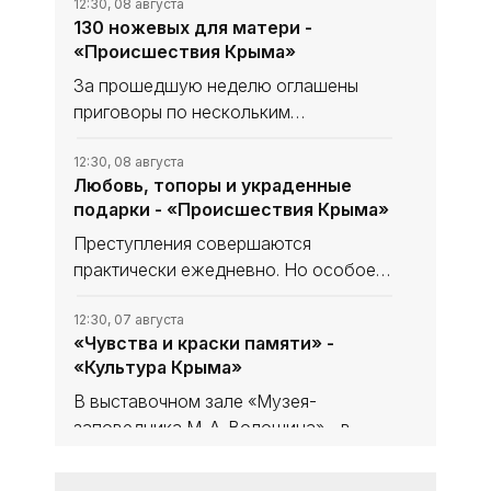
12:30, 08 августа
130 ножевых для матери -
«Происшествия Крыма»
За прошедшую неделю оглашены
приговоры по нескольким
резонансным уголовным делам.
География преступлений охватывает
12:30, 08 августа
Любовь, топоры и украденные
весь полуостров, а тяжесть деяний
подарки - «Происшествия Крыма»
варьируется от дерзкого
мошенничества до
Преступления совершаются
практически ежедневно. Но особое
внимание следует обратить на
подозрительных личностей, имеющих
12:30, 07 августа
«Чувства и краски памяти» -
нездоровый интерес к детям. Такие
«Культура Крыма»
персонажи слишком изобретательны.
В выставочном зале «Музея-
заповедника М. А. Волошина» - в
Феодосийском Музее сестёр
Цветаевых - экспонируется выставка
12:30, 07 августа