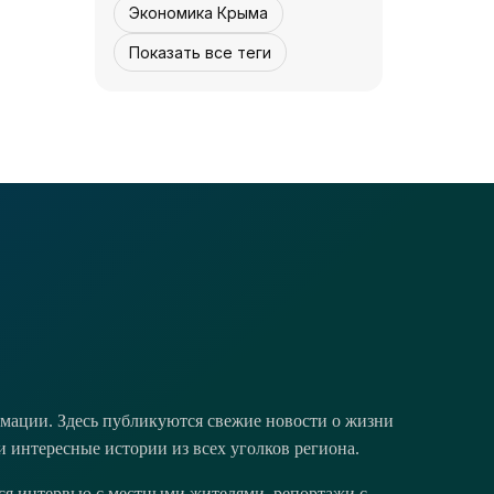
Экономика Крыма
Показать все теги
НОВОСТИ АРК
Как посол Франции
по Крыму
путешествовал -
05 августа, 12:30
2
0
«История»
мации. Здесь публикуются свежие новости о жизни
и интересные истории из всех уголков региона.
тся интервью с местными жителями, репортажи с