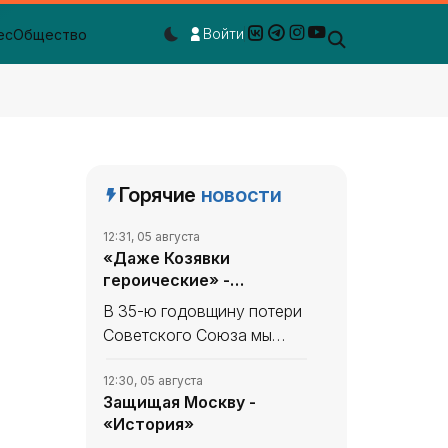
Войти
ес
Общество
Dark mode toggle
Горячие
новости
12:31, 05 августа
«Даже Козявки
героические» -
«История»
В 35-ю годовщину потери
Советского Союза мы
продолжаем вспоминать,
что уникального и
12:30, 05 августа
Защищая Москву -
полезного сделано в
«История»
СССР. В минувшем