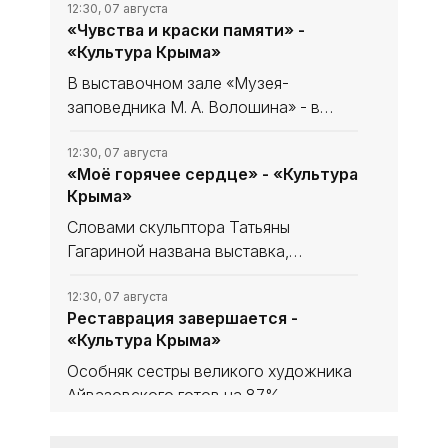
12:30, 07 августа
«Чувства и краски памяти» -
«Культура Крыма»
В выставочном зале «Музея-
заповедника М. А. Волошина» - в
Феодосийском Музее сестёр
Цветаевых - экспонируется выставка
12:30, 07 августа
«Моё горячее сердце» - «Культура
из частной коллекции семьи
Крыма»
народного художника Украины,
лауреата
Словами скульптора Татьяны
Гагариной названа выставка,
посвящённая 85-летию нашей
знаменитой землячки в
12:30, 07 августа
Реставрация завершается -
Феодосийском литературно-
«Культура Крыма»
мемориальном музее А. С. Грина.
Особняк сестры великого художника
Айвазовского готов на 87%,
окончание работ - ноябрь 2026 года.
В здании обновили фасад, проводку,
12:30, 07 августа