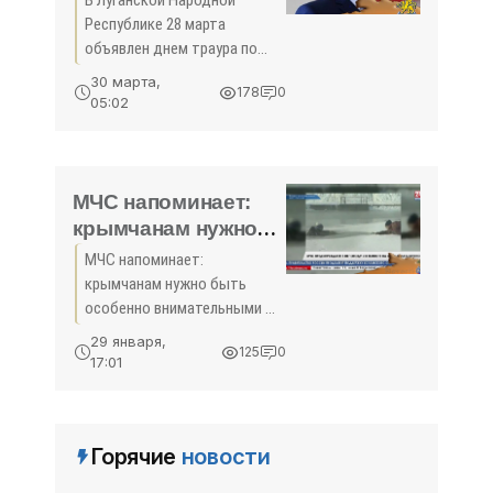
В Луганской Народной
«Общество Крыма»
Республике 28 марта
объявлен днем траура по
погибшим в результате
30 марта,
178
0
пожара в Кемерово.
05:02
Соответствующий указ
подписал и.о. главы
Республики Леонид
Пасечник.
МЧС напоминает:
крымчанам нужно
быть особенно
МЧС напоминает:
внимательными на
крымчанам нужно быть
льду - (видео)
особенно внимательными на
льду МЧС Крыма
29 января,
125
0
напоминает! Проверка
17:01
замёрзших водоёмов на
прочность может
закончиться трагически,
Горячие
новости
особенно в нашем регионе.
Последние