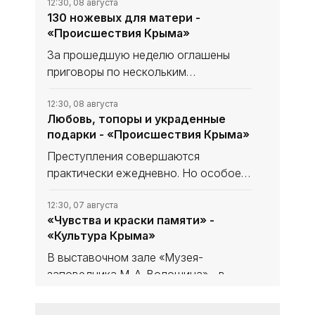
12:30, 08 августа
130 ножевых для матери -
«Происшествия Крыма»
За прошедшую неделю оглашены
приговоры по нескольким
резонансным уголовным делам.
География преступлений охватывает
12:30, 08 августа
Любовь, топоры и украденные
весь полуостров, а тяжесть деяний
подарки - «Происшествия Крыма»
варьируется от дерзкого
мошенничества до
Преступления совершаются
практически ежедневно. Но особое
внимание следует обратить на
подозрительных личностей, имеющих
12:30, 07 августа
«Чувства и краски памяти» -
нездоровый интерес к детям. Такие
«Культура Крыма»
персонажи слишком изобретательны.
В выставочном зале «Музея-
заповедника М. А. Волошина» - в
Феодосийском Музее сестёр
Цветаевых - экспонируется выставка
12:30, 07 августа