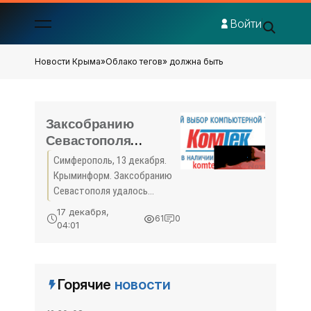
Войти
Новости Крыма
»
Облако тегов
» должна быть
Заксобранию
Севастополя
удалось
Симферополь, 13 декабря.
переступить через
Крыминформ. Заксобранию
чаловский абсурд в
Севастополя удалось
вопросе
переступить через театр
17 декабря,
61
0
абсурда, организованный
сотрудничества с
04:01
Алексеем Чалым, и принять
Госсоветом Крыма
решение о подписании
– депутат -
соглашения о
«Политика Крыма»
Горячие
новости
сотрудничестве ...