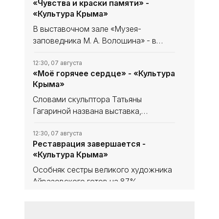
«Чувства и краски памяти» -
«Культура Крыма»
В выставочном зале «Музея-
заповедника М. А. Волошина» - в
Феодосийском Музее сестёр
Цветаевых - экспонируется выставка
12:30, 07 августа
«Моё горячее сердце» - «Культура
из частной коллекции семьи
Крыма»
народного художника Украины,
лауреата
Словами скульптора Татьяны
Гагариной названа выставка,
посвящённая 85-летию нашей
знаменитой землячки в
12:30, 07 августа
Реставрация завершается -
Феодосийском литературно-
«Культура Крыма»
мемориальном музее А. С. Грина.
Особняк сестры великого художника
Айвазовского готов на 87%,
окончание работ - ноябрь 2026 года.
В здании обновили фасад, проводку,
12:30, 07 августа
Каждую среду, в час назначенный
вентиляцию и пожарную