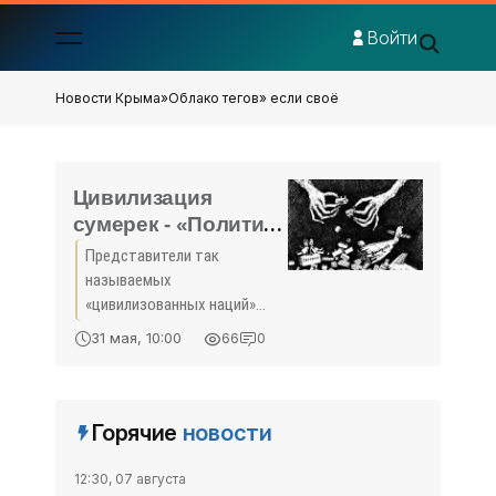
Войти
Новости Крыма
»
Облако тегов
» если своё
Цивилизация
сумерек - «Политика
Крыма»
Представители так
называемых
«цивилизованных наций»
знают толк в торговле
31 мая, 10:00
66
0
мёртвыми. Стоило
потомкам гордых
шляхтичей, успешно
впарившим ненавистникам
Горячие
новости
СССР «Катынское дело»,
попытаться «наехать» и на
12:30, 07 августа