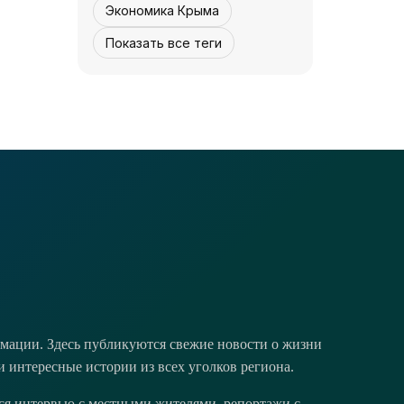
Экономика Крыма
Показать все теги
НОВОСТИ АРК
Защищая Москву -
«История»
05 августа, 12:30
5
0
мации. Здесь публикуются свежие новости о жизни
и интересные истории из всех уголков региона.
тся интервью с местными жителями, репортажи с