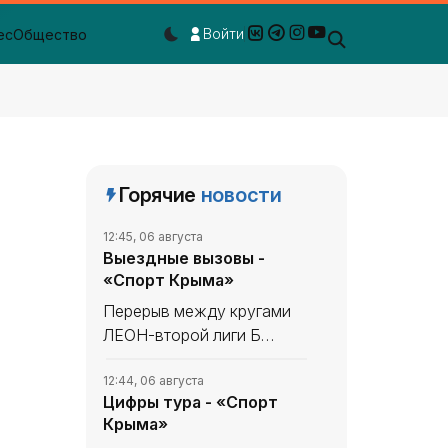
Войти
ес
Общество
Dark mode toggle
Горячие
новости
12:45, 06 августа
Выездные вызовы -
«Спорт Крыма»
Перерыв между кругами
ЛЕОН-второй лиги Б
России по футболу не
сказался на
12:44, 06 августа
Цифры тура - «Спорт
«Севастополе». «Моряки»
Крыма»
уходили в мини-отпуск в