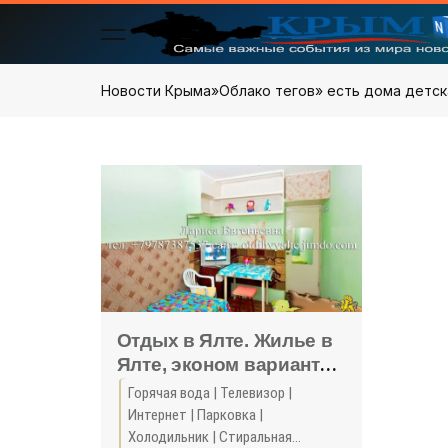
Новости Крыма
»
Облако тегов
» есть дома детск
Отдых в Ялте. Жилье в
Ялте, эконом вариант
со всеми условиями.
Горячая вода | Телевизор |
Отдых в Крыму 2018 -
Интернет | Парковка |
жильё в Крыму без
Холодильник | Стиральная