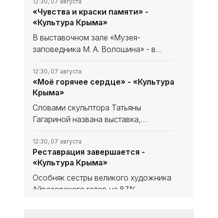
12:30, 07 августа
«Чувства и краски памяти» -
«Культура Крыма»
В выставочном зале «Музея-
заповедника М. А. Волошина» - в
Феодосийском Музее сестёр
Цветаевых - экспонируется выставка
12:30, 07 августа
«Моё горячее сердце» - «Культура
из частной коллекции семьи
Крыма»
народного художника Украины,
лауреата
Словами скульптора Татьяны
Гагариной названа выставка,
посвящённая 85-летию нашей
знаменитой землячки в
12:30, 07 августа
Реставрация завершается -
Феодосийском литературно-
«Культура Крыма»
мемориальном музее А. С. Грина.
Особняк сестры великого художника
Айвазовского готов на 87%,
окончание работ - ноябрь 2026 года.
В здании обновили фасад, проводку,
12:30, 07 августа