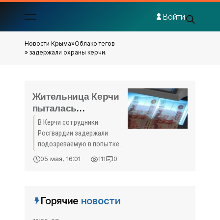
Войти
Новости Крыма
»
Облако тегов
» задержали охраны керчи.
Жительница Керчи
пыталась
расплатиться
В Керчи сотрудники
фальшивой
Росгвардии задержали
купюрой -
подозреваемую в попытке
«Происшествия
сбыта поддельной
05 мая, 16:01
111
0
денежной купюры,
Крыма»
сообщает пресс-служба
ФГКУ УВО ВНГ России по
Республике Крым.
Горячие
новости