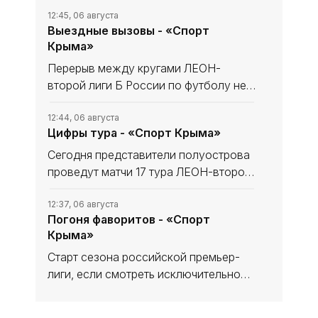
12:45, 06 августа
Выездные вызовы - «Спорт
Крыма»
Перерыв между кругами ЛЕОН-
второй лиги Б России по футболу не
сказался на «Севастополе». «Моряки»
уходили в мини-отпуск в статусе
12:44, 06 августа
Цифры тура - «Спорт Крыма»
лидера и вышли из него с той же
уверенностью в своих силах, обыграв
Сегодня представители полуострова
проведут матчи 17 тура ЛЕОН-второй
лиги Б России по футболу. В
турнирной таблице наши команды
12:37, 06 августа
Погоня фаворитов - «Спорт
решают разные задачи. Тем не менее
Крыма»
домашний статус предстоящих встреч
Старт сезона российской премьер-
лиги, если смотреть исключительно
на цифры, вроде бы не сильно-то и
удивляет с оглядкой на синхронные
12:31, 05 августа