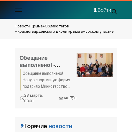
Войти
Новости Крыма
»
Облако тегов
» красногвардейского школы крыма амурском участие
Обещание
выполнено! -
(видео)
Обещание выполнено!
Новую спортивную форму
подарило Министерство
финансов сборной команде
28 марта,
148
0
волейболистов Амурской
03:01
средней школы
Красногвардейского района.
Двадцать четыре
Горячие
новости
комплекта экипировки