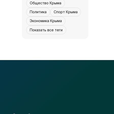
«Культура Крыма»
07 августа, 12:30
2
0
Общество Крыма
Политика
Спорт Крыма
Экономика Крыма
Показать все теги
КУЛЬТУРА - КРЫМА.
Реставрация
завершается -
«Культура Крыма»
07 августа,
4
0
12:30