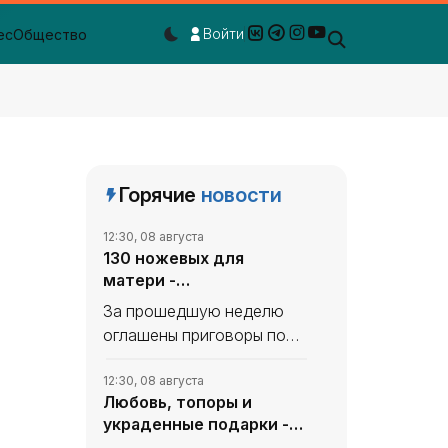
Войти
ес
Общество
Dark mode toggle
Горячие
новости
12:30, 08 августа
130 ножевых для
матери -
«Происшествия Крыма»
За прошедшую неделю
оглашены приговоры по
нескольким резонансным
уголовным делам.
12:30, 08 августа
Любовь, топоры и
География преступлений
украденные подарки -
охватывает весь
«Происшествия Крыма»