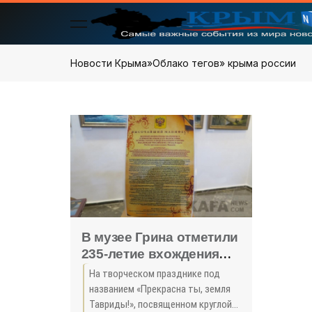
Новости Крыма
»
Облако тегов
» крыма россии
В музее Грина отметили
235-летие вхождения
Крыма в состав России
На творческом празднике под
(видео) (фоторепортаж)
названием «Прекрасна ты, земля
- «Феодосия»
Тавриды!», посвященном круглой