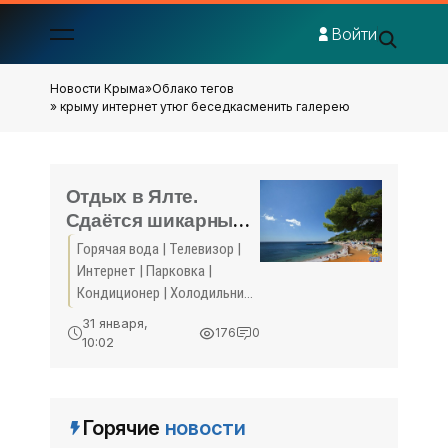
Войти
Новости Крыма
»
Облако тегов
» крыму интернет утюг беседкасменить галерею
Отдых в Ялте.
Сдаётся шикарный
номер в коттедже.
Горячая вода | Телевизор |
Кастрополь(около
Интернет | Парковка |
Фороса). Отдых в
Кондиционер | Холодильник
Крыму 2018 - жильё
| Мангал | Утюг |
31 января,
176
0
БеседкаСменить Галерею ...
в Крыму без
10:02
посредников -
«Отдых в Ялте»
Горячие
новости