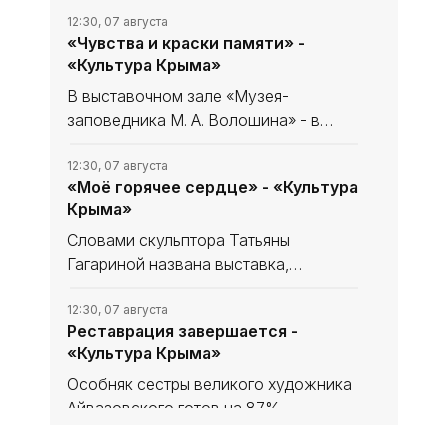
12:30, 07 августа
«Чувства и краски памяти» -
«Культура Крыма»
В выставочном зале «Музея-
заповедника М. А. Волошина» - в
Феодосийском Музее сестёр
Цветаевых - экспонируется выставка
12:30, 07 августа
«Моё горячее сердце» - «Культура
из частной коллекции семьи
Крыма»
народного художника Украины,
лауреата
Словами скульптора Татьяны
Гагариной названа выставка,
посвящённая 85-летию нашей
знаменитой землячки в
12:30, 07 августа
Реставрация завершается -
Феодосийском литературно-
«Культура Крыма»
мемориальном музее А. С. Грина.
Особняк сестры великого художника
Айвазовского готов на 87%,
окончание работ - ноябрь 2026 года.