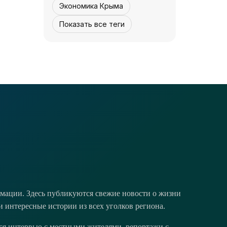
Экономика Крыма
Показать все теги
КУЛЬТУРА - КРЫМА.
Концерта не будет
- «Культура
Крыма»
07 августа, 12:30
1
0
мации. Здесь публикуются свежие новости о жизни
и интересные истории из всех уголков региона.
тся интервью с местными жителями, репортажи с