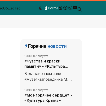
Войти
ес
Общество
Dark mode toggle
Горячие
новости
12:30, 07 августа
«Чувства и краски
памяти» - «Культура
Крыма»
В выставочном зале
«Музея-заповедника М. А.
Волошина» - в
Феодосийском Музее
12:30, 07 августа
«Моё горячее сердце» -
сестёр Цветаевых -
«Культура Крыма»
экспонируется выставка