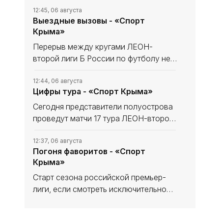
12:45, 06 августа
Выездные вызовы - «Спорт
Крыма»
Перерыв между кругами ЛЕОН-
второй лиги Б России по футболу не
сказался на «Севастополе». «Моряки»
уходили в мини-отпуск в статусе
12:44, 06 августа
Цифры тура - «Спорт Крыма»
лидера и вышли из него с той же
уверенностью в своих силах, обыграв
Сегодня представители полуострова
проведут матчи 17 тура ЛЕОН-второй
лиги Б России по футболу. В
турнирной таблице наши команды
12:37, 06 августа
Погоня фаворитов - «Спорт
решают разные задачи. Тем не менее
Крыма»
домашний статус предстоящих встреч
Старт сезона российской премьер-
лиги, если смотреть исключительно
на цифры, вроде бы не сильно-то и
удивляет с оглядкой на синхронные
12:31, 05 августа