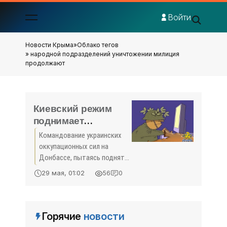
Войти
Новости Крыма
»
Облако тегов
» народной подразделений уничтожении милиция
продолжают
Киевский режим
поднимает
моральный дух
Командование украинских
своих вояк враньем
оккупационных сил на
об уничтожении
Донбассе, пытаясь поднять
объектов ЛНР -
моральный дух киевских
29 мая, 01:02
56
0
силовиков, распространяет
Народная милиция -
ложные сведения о якобы
«Политика Крыма»
имевшем место
уничтожении командно-
Горячие
новости
наблюдательного