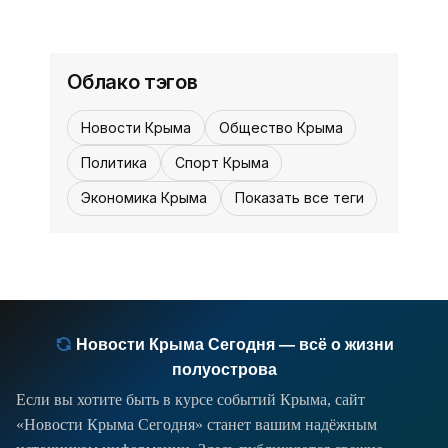
5
0
водопада Джурла и застрял на
12:30
труднодоступном скалистом участке
в горах Алушты, сообщили в пресс-
Облако тэгов
службе МЧС Крыма.
Новости Крыма
Общество Крыма
Политика
Спорт Крыма
Экономика Крыма
Показать все теги
Новости Крыма Сегодня — всё о жизни
полуострова
Если вы хотите быть в курсе событий Крыма, сайт
«Новости Крыма Сегодня» станет вашим надёжным