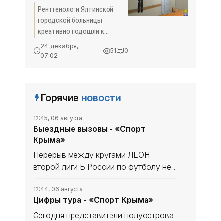
собственного
Рентгенологи Ялтинской
странного Деда
городской больницы
Мороза - «Новости
креативно подошли к
Крыма»
украшению казенного
24 декабря,
51
0
заведения к Новому году.
07:02
Дедушка Мороз не спрячет
никаких подарков — его
видно насквозь.
Горячие
новости
12:45, 06 августа
Выездные вызовы - «Спорт
Крыма»
Перерыв между кругами ЛЕОН-
второй лиги Б России по футболу не
сказался на «Севастополе». «Моряки»
уходили в мини-отпуск в статусе
12:44, 06 августа
Цифры тура - «Спорт Крыма»
лидера и вышли из него с той же
уверенностью в своих силах, обыграв
Сегодня представители полуострова