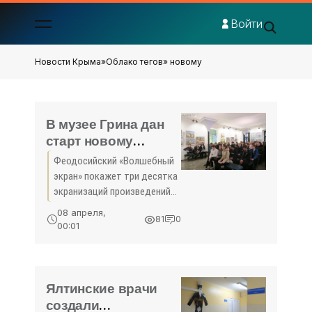
Войти
Новости Крыма
»
Облако тегов
» новому
В музее Грина дан
старт новому
киноклубу
Феодосийский «Волшебный
(фоторепортаж) -
экран» покажет три десятка
«Феодосия»
экранизаций произведений
Александра Грина
08 апреля,
81
0
сопровожденных
00:01
экскурсиями, лекциями,
беседами, выборочным
чтением и обсуждением
фильмов. В музее Грина
Ялтинские врачи
создали