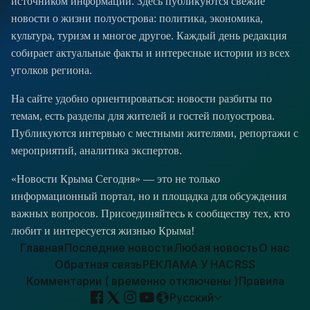
источником информации. Здесь публикуются свежие
новости о жизни полуострова: политика, экономика,
культура, туризм и многое другое. Каждый день редакция
собирает актуальные факты и интересные истории из всех
уголков региона.
На сайте удобно ориентироваться: новости разбиты по
темам, есть разделы для жителей и гостей полуострова.
Публикуются интервью с местными жителями, репортажи с
мероприятий, аналитика экспертов.
«Новости Крыма Сегодня» — это не только
информационный портал, но и площадка для обсуждения
важных вопросов. Присоединяйтесь к сообществу тех, кто
любит и интересуется жизнью Крыма!
Главная
Последние новости
Любая новость
О нас
Обратная связь
РЕКЛАМА У НАС
RSS
Комментарии ( временно отключены )
Правила
Русский