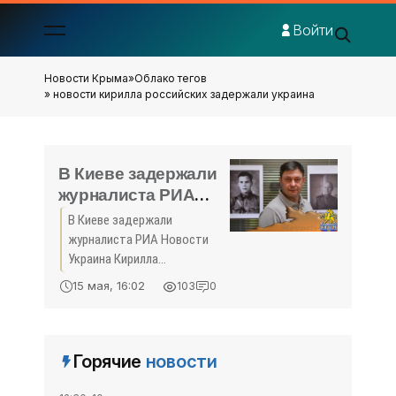
Войти
Новости Крыма
»
Облако тегов
» новости кирилла российских задержали украина
В Киеве задержали
журналиста РИА
Новости Украина
В Киеве задержали
Кирилла
журналиста РИА Новости
Вышинского -
Украина Кирилла
«Политика Крыма»
Вышинского, сообщает РИА
15 мая, 16:02
103
0
Новости со ссылкой на
коллег задержанного. По их
словам, это произошло на
улице рядом с его домом.
Горячие
новости