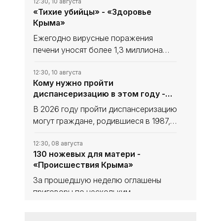
12:30, 10 августа
«Тихие убийцы» - «Здоровье
Крыма»
Ежегодно вирусные поражения
печени уносят более 1,3 миллиона
жизней по всему миру. В фокусе
внимания врачей и учёных - вирусы
12:30, 10 августа
Кому нужно пройти
гепатита B и C. Они имеют схожие
диспансеризацию в этом году -
пути передачи и долгое время
«Здоровье Крыма»
остаются
В 2026 году пройти диспансеризацию
могут граждане, родившиеся в 1987,
1990, 1993, 1996, 1999, 2002, 2005 и
2008 годах, а также все граждане 40
12:30, 08 августа
130 ножевых для матери -
лет и старше.
«Происшествия Крыма»
За прошедшую неделю оглашены
приговоры по нескольким
резонансным уголовным делам.
География преступлений охватывает
12:30, 08 августа