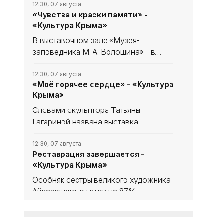
12:30, 07 августа
«Чувства и краски памяти» -
«Культура Крыма»
В выставочном зале «Музея-
заповедника М. А. Волошина» - в
Феодосийском Музее сестёр
Цветаевых - экспонируется выставка
12:30, 07 августа
«Моё горячее сердце» - «Культура
из частной коллекции семьи
Крыма»
народного художника Украины,
лауреата
Словами скульптора Татьяны
Гагариной названа выставка,
посвящённая 85-летию нашей
знаменитой землячки в
12:30, 07 августа
Реставрация завершается -
Феодосийском литературно-
«Культура Крыма»
мемориальном музее А. С. Грина.
Особняк сестры великого художника
Айвазовского готов на 87%,
окончание работ - ноябрь 2026 года.
В здании обновили фасад, проводку,
12:30, 07 августа