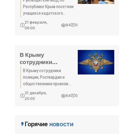
Руководители МВД по
- «Новости Крыма»
Республике Крым посетили
учащихся кадетского
класса, созданного в
21 февраля,
84
0
прошлом году в
06:00
симферопольской школе
№28 под патронатом
ведомства.
В Крыму
сотрудники
полиции,
В Крыму сотрудники
Росгвардии и
полиции, Росгвардии и
общественники
общественники провели
провели единый
единый развод На главной
31 декабря,
64
0
площади Симферополя
развод -
20:00
Министр внутренних дел по
«Происшествия»
Республике Крым генерал-
майор полиции Сергей
Горячие
новости
Абисов провел единый