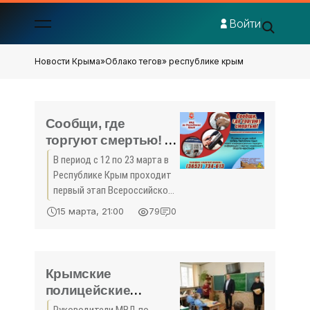
Войти
Новости Крыма
»
Облако тегов
» республике крым
Сообщи, где
торгуют смертью! -
«Новости
В период с 12 по 23 марта в
Феодосии»
Республике Крым проходит
первый этап Всероссийской
антинаркотической акции
15 марта, 21:00
79
0
«Сообщи, где торгуют ...
Крымские
полицейские
поздравили кадетов