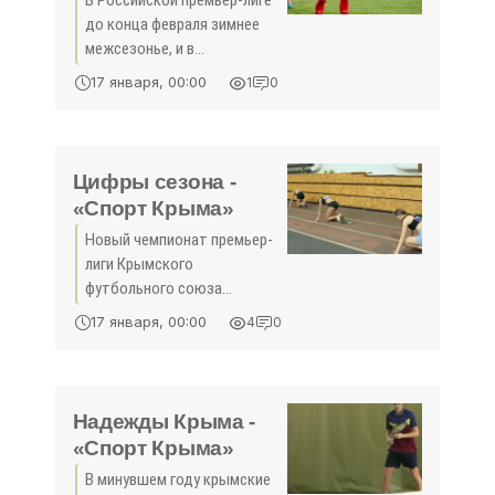
В Российской премьер-лиге
до конца февраля зимнее
межсезонье, и в
руководстве клубов до
17 января, 00:00
1
0
старта учебно-
тренировочных сборов
делают всё, чтобы дать
тренерам максимальную
Цифры сезона -
конкретику по
«Спорт Крыма»
селекционным
Новый чемпионат премьер-
лиги Крымского
футбольного союза
начнётся только весной и,
17 января, 00:00
4
0
пока клубы ещё не
приступили к учебно-
тренировочным сборам,
самое время оценить прош­
Надежды Крыма -
лый розыгрыш турнира
«Спорт Крыма»
В минувшем году крымские