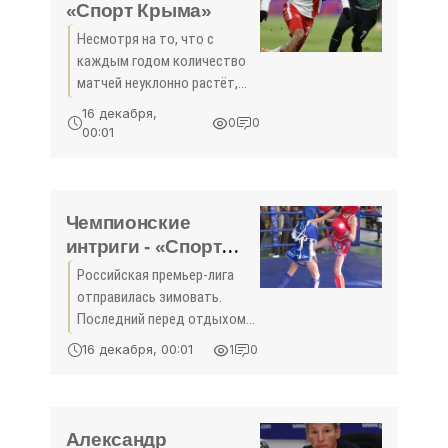
поединке
«Спорт Крыма»
Несмотря на то, что с
каждым годом количество
матчей неуклонно растёт,
фактор погодной специфики
16 декабря,
0
0
нашей страны ещё никто не
00:01
отменял. Последний перед
долгим зимним перерывом
тур Российской
Чемпионские
интриги - «Спорт
Крыма»
Российская премьер-лига
отправилась зимовать.
Последний перед отдыхом
тур сложился в лучших
16 декабря, 00:01
1
0
киношных традициях: с
нужным драматизмом, где-
то с элементами комедии,
но в любом случае с
Александр