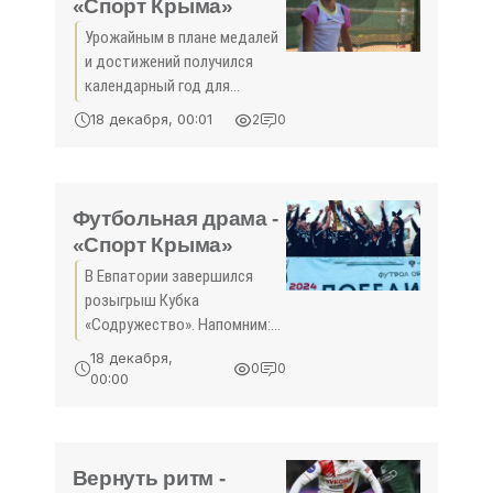
«Спорт Крыма»
Урожайным в плане медалей
и достижений получился
календарный год для
крымских теннисистов. Они
18 декабря, 00:01
2
0
стабильно представляли
рес­публику на
всероссийских стартах, а
также успешно защищали
Футбольная драма -
честь страны на
«Спорт Крыма»
В Евпатории завершился
розыгрыш Кубка
«Содружество». Напомним:
этот турнир объединил под
18 декабря,
0
0
своими знамёнами
00:00
коллективы полуострова и
возвращённых
исторических регионов
России. В решающем
Вернуть ритм -