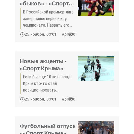
«быков» - «Спорт
Крыма»
В Российской премьер-лиге
завершился первый круг
чемпионата. Назвать его
предсказуемым с точки
25 ноября, 00:01
1
0
зрения промежуточной
развязки нельзя. Записной
фаворит пока старается
идти по дистанции
Новые акценты -
соревнований
«Спорт Крыма»
Если бы ещё 10 лет назад
Крым кто-то стал
позиционировать
хоккейным регионом, то его
25 ноября, 00:01
1
0
бы, наверняка, отправили в
раздел фантастики. Сейчас
же наш южный край
усиленно развивает
Футбольный отпуск
«ледовую»
- «Спорт Крыма»