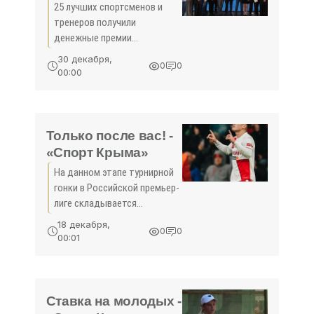
25 лучших спортсменов и
тренеров получили
денежные премии
Государственного Совета
30 декабря,
0
0
Крыма. В уходящем году,
00:00
несмотря на все
объективные сложности,
наши чемпионы победно
отстаивали честь
Только после вас! -
полуострова на
«Спорт Крыма»
На данном этапе турнирной
гонки в Российской премьер-
лиге складывается
впечатление и
18 декабря,
0
0
подтверждается
00:01
конкретными результатами
излишняя галантность
претендентов на медали.
Когда, казалось бы, можно
Ставка на молодых -