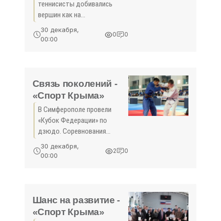
теннисисты добивались
вершин как на
всероссийской, так и на
30 декабря,
0
0
мировой арене. Яркий
00:00
пример - Михаил
Ходорченко. Симферополец
провёл множество
победных турниров.
Связь поколений -
Готовятся к
«Спорт Крыма»
В Симферополе провели
«Кубок Федерации» по
дзюдо. Соревнования
объединили лучших
30 декабря,
2
0
спортсменов 2006-2009
00:00
годов рождения. Важно, что
открытый статус турнира
позволил привлечь к
участию спортсменов из
Шанс на развитие -
«Спорт Крыма»