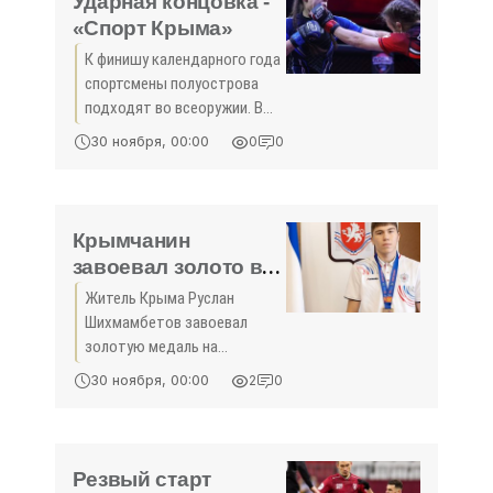
Ударная концовка -
непосредственно
«Спорт Крыма»
К финишу календарного года
спортсмены полуострова
подходят во всеоружии. В
первую очередь это
30 ноября, 00:00
0
0
касается мастеров
единоборств. Одна их часть
усиленно проходит
внутриреспубликанские
Крымчанин
отборочные этапы, а
завоевал золото в
Первенстве мира по
Житель Крыма Руслан
боксу среди
Шихмамбетов завоевал
юниоров - «Спорт
золотую медаль на
Крыма»
Первенстве мира по боксу
30 ноября, 00:00
2
0
среди юниоров, об этом
сообщили в пресс-службе
главы РК.
Резвый старт