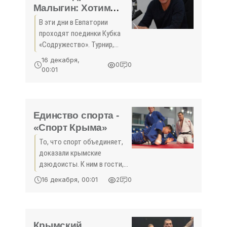
повышенным
Малыгин: Хотим
идти дальше! -
В эти дни в Евпатории
«Спорт Крыма»
проходят поединки Кубка
«Содружество». Турнир,
который призван дать
16 декабря,
0
0
необходимую
00:01
соревновательную загрузку
в рамках перерыва между
чемпионатами многим
командам лиги, объединил
Единство спорта -
«Спорт Крыма»
То, что спорт объединяет,
доказали крымские
дзюдоисты. К ним в гости,
на учебно-тренировочные
16 декабря, 00:01
2
0
сборы приехали спортсмены
из возвращённых
исторических регионов
страны. Задача -
Крымский