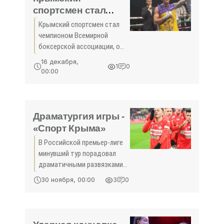
максимально
спортсмен стал
чемпионом
Крымский спортсмен стал
Всемирной
чемпионом Всемирной
боксерской
боксерской ассоциации, об
ассоциации -
этом сообщили в пресс-
16 декабря,
1
0
службе правительства РК.
«Спорт Крыма»
00:00
Драматургия игры -
«Спорт Крыма»
В Российской премьер-лиге
минувший тур порадовал
драматичными развязками.
Сразу в нескольких
30 ноября, 00:00
3
0
поединках всё решалось на
последних даже не минутах,
а секундах. Отсюда и
важные движения