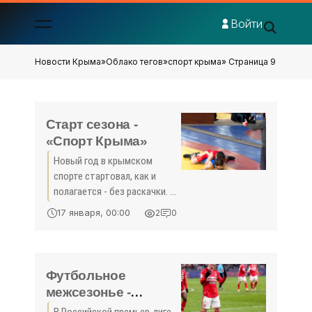
Войти
Новости Крыма
»
Облако тегов
»
спорт крыма
» Страница 9
Старт сезона -
«Спорт Крыма»
Новый год в крымском
спорте стартовал, как и
полагается - без раскачки. В
одних видах на данном
17 января, 00:00
2
0
этапе крайне необходима
соревновательная практика,
особенно в младших
возрастных группах. А в
Футбольное
других
межсезонье -
«Спорт Крыма»