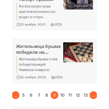
Футбол полуострова
практически полностью
уходит в отпуск.
Официально завершился
25 ноября, 00:01
3
0
сезон в дивизионе «Б»
второй лиги чемпионата
России. «Рубин Ялта» в
последнем туре уже
Жительница Крыма
отдыхал - вновь, как и год
победила на
Чемпионате мира по
Жительница Крыма стала
шашкам - «Спорт
победительницей
Крыма»
Чемпионата мира по
шашкам, об этом сообщили
25 ноября, 00:00
0
0
в пресс-службе
правительства РК.
1
...
5
6
7
8
9
10
11
12
13
...
110