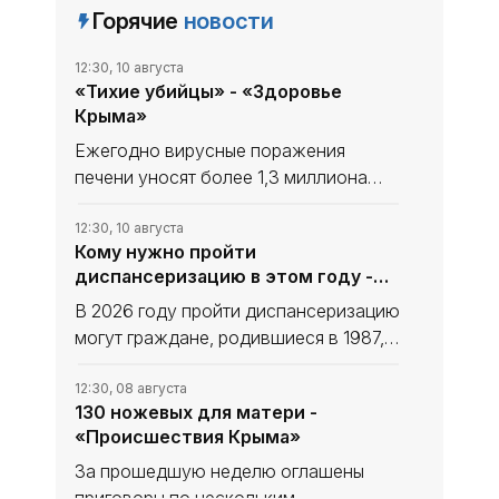
Горячие
новости
12:30, 10 августа
«Тихие убийцы» - «Здоровье
Крыма»
Ежегодно вирусные поражения
печени уносят более 1,3 миллиона
жизней по всему миру. В фокусе
внимания врачей и учёных - вирусы
12:30, 10 августа
Кому нужно пройти
гепатита B и C. Они имеют схожие
диспансеризацию в этом году -
пути передачи и долгое время
«Здоровье Крыма»
остаются
В 2026 году пройти диспансеризацию
могут граждане, родившиеся в 1987,
1990, 1993, 1996, 1999, 2002, 2005 и
2008 годах, а также все граждане 40
12:30, 08 августа
130 ножевых для матери -
лет и старше.
«Происшествия Крыма»
За прошедшую неделю оглашены
приговоры по нескольким