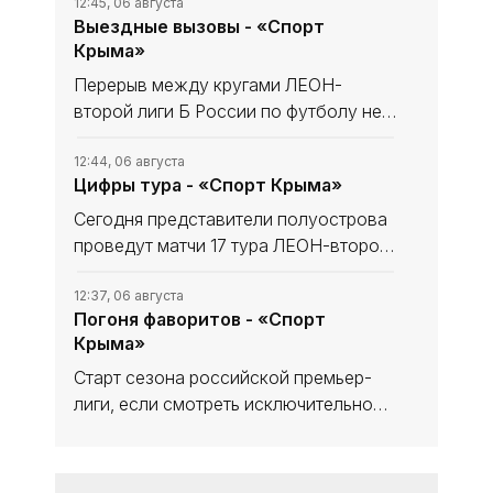
12:45, 06 августа
Выездные вызовы - «Спорт
Крыма»
Перерыв между кругами ЛЕОН-
второй лиги Б России по футболу не
сказался на «Севастополе». «Моряки»
уходили в мини-отпуск в статусе
12:44, 06 августа
Цифры тура - «Спорт Крыма»
лидера и вышли из него с той же
уверенностью в своих силах, обыграв
Сегодня представители полуострова
проведут матчи 17 тура ЛЕОН-второй
лиги Б России по футболу. В
турнирной таблице наши команды
12:37, 06 августа
Погоня фаворитов - «Спорт
решают разные задачи. Тем не менее
Крыма»
домашний статус предстоящих встреч
Старт сезона российской премьер-
лиги, если смотреть исключительно
на цифры, вроде бы не сильно-то и
удивляет с оглядкой на синхронные
12:31, 05 августа
«Даже Козявки героические» -
победы фаворитов, но в то же время