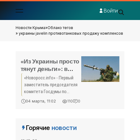
Войти
Новости Крыма
»
Облако тегов
» украины javelin противотанковых продажу комплексов
«Из Украины просто
тянут деньги»: в
Госдуме
«Новоросс.info» - Первый
прокомментировали
заместитель председателя
продажу Javelin
комитета Госдумы по
Киеву - «Политика
обороне Александр Шерин
04 марта, 11:02
110
0
считает, что решение США о
Крыма»
продаже Украине
противотанковых
комплексов Javelin является
Горячие
новости
для России